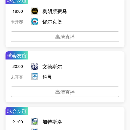
球会友谊
奥胡斯费马
18:00
锡尔克堡
未开赛
高清直播
球会友谊
文德斯尔
20:00
科灵
未开赛
高清直播
球会友谊
加特斯洛
21:00