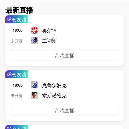
最新直播
球会友谊
奥尔堡
18:00
兰讷斯
未开赛
高清直播
球会友谊
克鲁茨波克
18:00
索斯诺维克
未开赛
高清直播