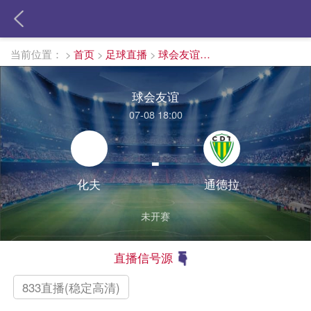
当前位置：
>
首页
>
足球直播
>
球会友谊直播
球会友谊
07-08 18:00
-
化夫
通德拉
未开赛
直播信号源
833直播(稳定高清)