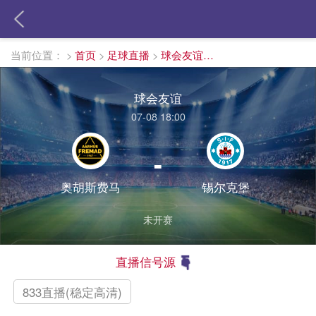
当前位置：
>
首页
>
足球直播
>
球会友谊直播
球会友谊
07-08 18:00
-
奥胡斯费马
锡尔克堡
未开赛
直播信号源
833直播(稳定高清)