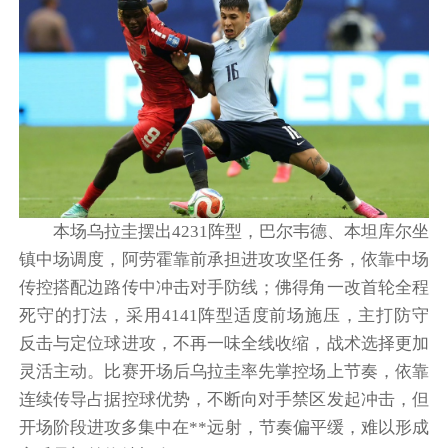
本场乌拉圭摆出4231阵型，巴尔韦德、本坦库尔坐
镇中场调度，阿劳霍靠前承担进攻攻坚任务，依靠中场
传控搭配边路传中冲击对手防线；佛得角一改首轮全程
死守的打法，采用4141阵型适度前场施压，主打防守
反击与定位球进攻，不再一味全线收缩，战术选择更加
灵活主动。比赛开场后乌拉圭率先掌控场上节奏，依靠
连续传导占据控球优势，不断向对手禁区发起冲击，但
开场阶段进攻多集中在**远射，节奏偏平缓，难以形成