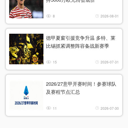
8
2026-08-01
德甲夏窗引援竞争升温 多特、莱
比锡抓紧调整阵容备战新赛季
15
2026-07-31
2026/27意甲开赛时间！参赛球队
及赛程节点汇总
11
2026-07-30