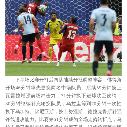
下半场比赛开打后两队陆续分批调整阵容，佛得角
开场46分钟率先更换两名中场队员，后续59分钟换上
瓦雷拉增强前场冲击力，71分钟换下进球功臣皮纳，
80分钟继续补充轮换队员；乌拉圭等到70分钟一次性
换下乌加特、比尼亚斯，换上努涅斯、德拉克鲁斯补强
锋线进攻能力。比赛第61分钟成为全场走势转折点，乌