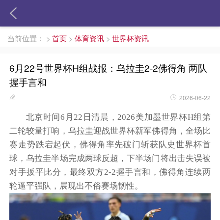
当前位置：
>
首页
>
体育资讯
>
世界杯资讯
6月22号世界杯H组战报：乌拉圭2-2佛得角 两队
握手言和
2026-06-22
北京时间6月22日清晨，2026美加墨世界杯H组第
二轮较量打响，乌拉圭迎战世界杯新军佛得角，全场比
赛走势跌宕起伏，佛得角率先破门斩获队史世界杯首
球，乌拉圭半场完成两球反超，下半场门将出击失误被
对手扳平比分，最终双方2-2握手言和，佛得角连续两
轮逼平强队，展现出不俗赛场韧性。