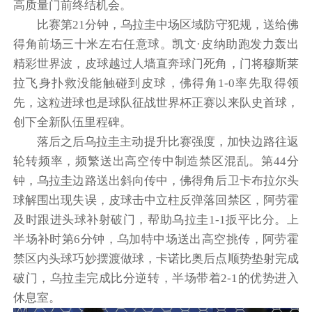
高质量门前终结机会。
比赛第21分钟，乌拉圭中场区域防守犯规，送给佛
得角前场三十米左右任意球。凯文·皮纳助跑发力轰出
精彩世界波，皮球越过人墙直奔球门死角，门将穆斯莱
拉飞身扑救没能触碰到皮球，佛得角1-0率先取得领
先，这粒进球也是球队征战世界杯正赛以来队史首球，
创下全新队伍里程碑。
落后之后乌拉圭主动提升比赛强度，加快边路往返
轮转频率，频繁送出高空传中制造禁区混乱。第44分
钟，乌拉圭边路送出斜向传中，佛得角后卫卡布拉尔头
球解围出现失误，皮球击中立柱反弹落回禁区，阿劳霍
及时跟进头球补射破门，帮助乌拉圭1-1扳平比分。上
半场补时第6分钟，乌加特中场送出高空挑传，阿劳霍
禁区内头球巧妙摆渡做球，卡诺比奥后点顺势垫射完成
破门，乌拉圭完成比分逆转，半场带着2-1的优势进入
休息室。