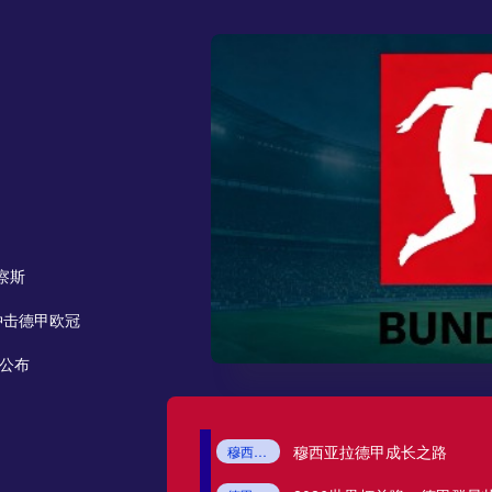
浙江队
武汉三镇
大连英博
辽宁铁人
云南玉昆
成都蓉城
察斯
基米希世界杯历练收官！回归拜仁，
基米希
拜仁中场
2026世界杯德国队
德甲新赛季
拜仁争冠
冲击德甲欧冠
德甲联赛有哪些看点？拜仁领衔群雄
德甲联赛
拜仁慕尼黑
多特蒙德
2026/27德甲新赛季
德甲看点
定南赣联
间公布
2026-27德甲夏窗转会最新汇总：
2026-27德甲夏窗转会
德甲最新转会消息
多特蒙德夏窗引援
莱比锡新援
德甲阵容升级
德甲50+1规则是什么？德甲球迷会员制
大连鲲城
2025-26德甲赛季复盘：冠军欧战保
2025-26德甲
德甲赛季复盘
德甲冠军归属
德甲欧战资格
德甲夏窗转会
2026-08-09 星期日
穆西亚拉德甲成长之路
穆西亚拉
拜仁
德甲