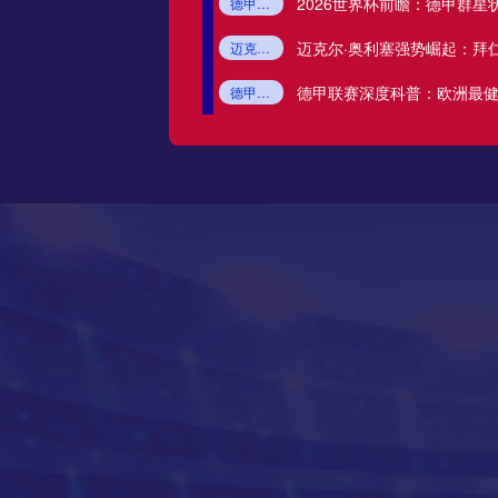
2026世界杯前瞻：德甲群星
德甲球员
2026世界杯
凯恩
穆西亚拉
格雷米奥
迈克尔·奥利塞强势崛起：拜
迈克尔·奥利塞
拜仁奥利塞
德甲新星
圣保罗
德甲联赛深度科普：欧洲最
德甲联赛
德甲赛制
德甲50+1政策
德甲青训
瑞模贝雷
米内罗竞技
科里蒂巴
沙佩科恩斯
博塔弗戈
弗鲁米嫩塞
延边龙鼎
深圳青年人