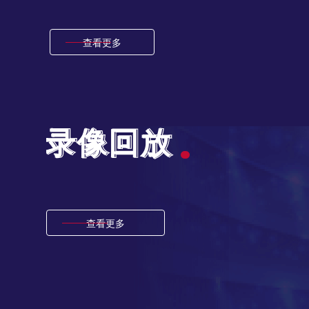
德甲四大豪门攻防数据对比：拜仁统治领跑 多特攻守最均衡
拜仁攻防数据
多特蒙德赛季表现
莱比锡斯图加特数据对比
德甲球队实力排名
巴西甲
03:00
2026德甲夏窗转会最新消息 拜仁多特莱比锡球员进出一览
拜仁慕尼黑转会
多特蒙德引援
莱比锡离队
德甲2026/27赛季阵容
查看更多
德甲RB莱比锡俱乐部全解析：崛起历程、主场荣誉与青训运营特点
德甲莱比锡
莱比锡历史战绩
莱比锡青训
莱比锡经典球星
巴西甲
05:30
录像回放
录像回放
巴西甲
07:30
巴西甲
08:00
查看更多
中甲
18:00