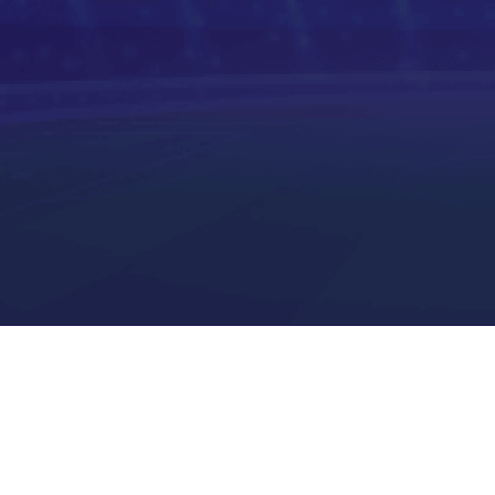
河南队
青岛西海岸
无锡吴钩
宁波职业足球俱乐部
广州豹
广西恒宸
重庆铜梁龙
上海海港
山东泰山