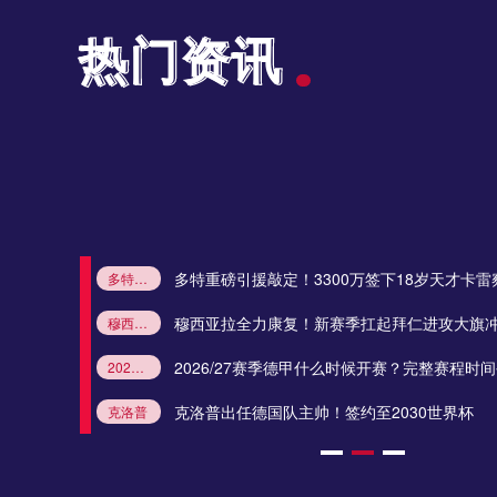
热门资讯
热门资讯
中超
19:35
中超
19:35
中超
20:00
进入尾声
多特重磅引援敲定！3300万签下18岁天才卡雷
多特蒙德引援
卡雷察斯
多特签下卡雷察斯
德甲夏窗转会
多特新援
缺
穆西亚拉全力康复！新赛季扛起拜仁进攻大旗
穆西亚拉
拜仁慕尼黑
德甲
2026/27赛季
拜仁进攻核心
中甲
20:00
2026/27赛季德甲什么时候开赛？完整赛程时
2026/27德甲开赛时间
德甲新赛季赛程
拜仁
多特蒙德
德甲揭幕战
德甲夏窗动态：莱比锡锋线变动，迪奥曼德接近皇马
新赛季
克洛普出任德国队主帅！签约至2030世界杯
克洛普
德国国家队
克洛普执教德国队
德国队新主帅
2030世界杯
2026-2027德甲开赛时间 赛程与新赛季前瞻
德甲新赛季赛程
德甲冬歇期
德甲超级杯
德甲前瞻