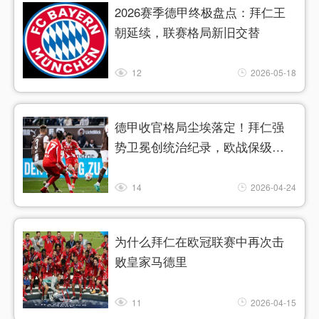
2026赛季德甲终极盘点：拜仁王
朝延续，联赛格局新旧交替
12
2026-05-18
德甲收官格局尘埃落定！拜仁强
势卫冕创统治纪录，欧战保级疯
狂
14
2026-04-24
为什么拜仁在欧冠联赛中再次击
败皇家马德里
11
2026-04-15