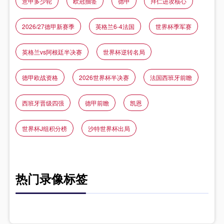
意甲多少轮
欧冠抽签
德甲
拜仁进攻核心
2026/27德甲新赛季
英格兰6-4法国
世界杯季军赛
英格兰vs阿根廷半决赛
世界杯逆转名局
德甲欧战资格
2026世界杯半决赛
法国西班牙前瞻
西班牙晋级四强
德甲前瞻
凯恩
世界杯J组积分榜
沙特世界杯出局
热门录像标签