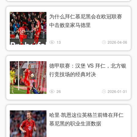
为什么拜仁慕尼黑会在欧冠联赛
中击败皇家马德里
13
2026-04-06
德甲联赛：汉堡 VS 拜仁，北方银
行竞技场的经典对决
26
2026-01-31
哈里·凯恩这位英格兰前锋在拜仁
慕尼黑的职业生涯数据