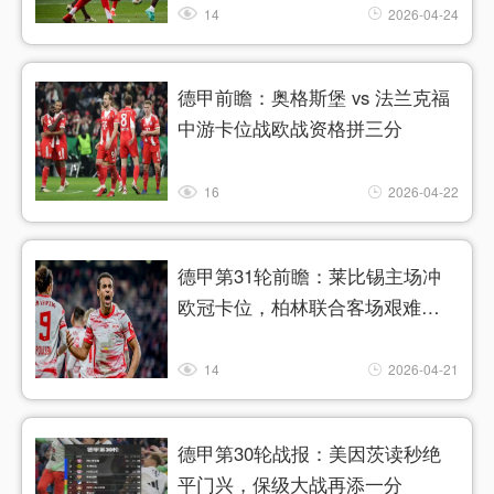
14
2026-04-24
德甲前瞻：奥格斯堡 vs 法兰克福
中游卡位战欧战资格拼三分
16
2026-04-22
德甲第31轮前瞻：莱比锡主场冲
欧冠卡位，柏林联合客场艰难求
生
14
2026-04-21
德甲第30轮战报：美因茨读秒绝
平门兴，保级大战再添一分