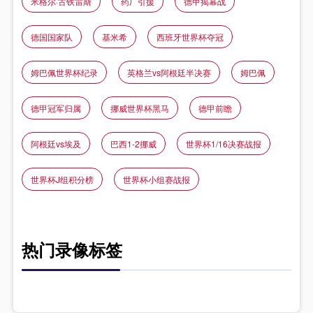
米格尔·古铁雷斯
药厂引援
德甲揭幕战
德国国家队
基米希
西班牙世界杯夺冠
姆巴佩世界杯纪录
英格兰vs阿根廷半决赛
姆巴佩
德甲冠军归属
挪威世界杯黑马
德甲前瞻
阿根廷vs埃及
巴西1-2挪威
世界杯1/16决赛战报
世界杯J组积分榜
世界杯小组赛战报
热门录像标签