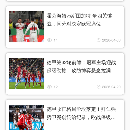
霍芬海姆vs斯图加特 争四关键
战，同分对决定欧冠席位
14
2026-04-30
德甲第32轮前瞻：冠军主场迎战
保级劲旅，攻防博弈悬念拉满
12
2026-04-29
德甲收官格局尘埃落定！拜仁强
势卫冕创统治纪录，欧战保级疯
狂