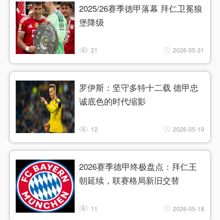
2025/26赛季德甲落幕 拜仁卫冕狼
堡降级
21
2026-05-31
罗伊斯：坚守多特十二载 德甲忠
诚底色的时代缩影
12
2026-05-19
2026赛季德甲终极盘点：拜仁王
朝延续，联赛格局新旧交替
11
2026-05-18