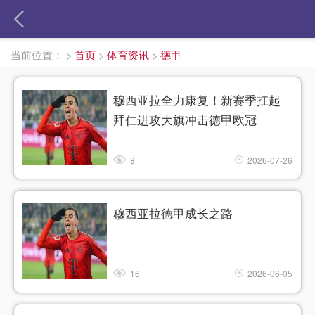
当前位置：
>
首页
>
体育资讯
>
德甲
穆西亚拉全力康复！新赛季扛起
拜仁进攻大旗冲击德甲欧冠
8
2026-07-26
穆西亚拉德甲成长之路
16
2026-06-05