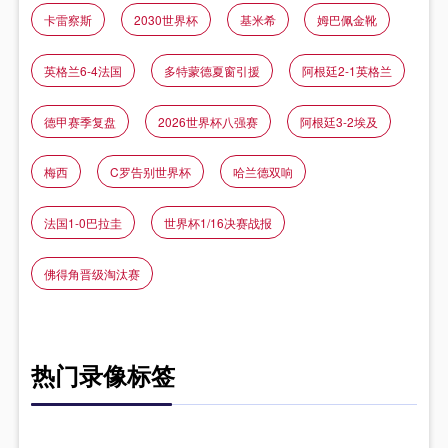
卡雷察斯
2030世界杯
基米希
姆巴佩金靴
英格兰6-4法国
多特蒙德夏窗引援
阿根廷2-1英格兰
德甲赛季复盘
2026世界杯八强赛
阿根廷3-2埃及
梅西
C罗告别世界杯
哈兰德双响
法国1-0巴拉圭
世界杯1/16决赛战报
佛得角晋级淘汰赛
热门录像标签