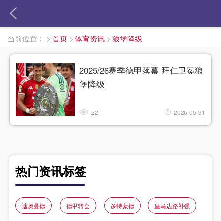
当前位置：
>
首页
>
体育资讯
>
狼堡降级
2025/26赛季德甲落幕 拜仁卫冕狼
堡降级
22
2026-05-31
热门资讯标签
迪奥曼德
德甲转会
多特蒙德
皇马边路补强