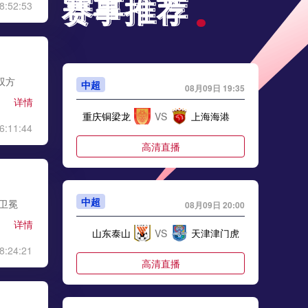
赛事推荐
赛事推荐
8:52:53
双方
中超
08月09日 19:35
详情
重庆铜梁龙
VS
上海海港
6:11:44
高清直播
中超
是卫冕
08月09日 20:00
详情
山东泰山
VS
天津津门虎
8:24:21
高清直播