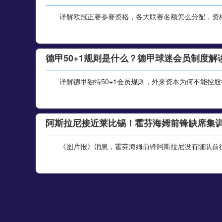
详解欧冠正赛参赛资格，各大联赛名额怎么分配，资
德甲50+1规则是什么？德甲球迷会员制度解
详解德甲独特50+1会员规则，外来资本为何不能控
阿斯拉尼接近莱比锡！霍芬海姆前锋缺席集
《图片报》消息，霍芬海姆前锋阿斯拉尼没有随队前往
勒沃库森3000万欧元签下古铁雷斯，填补格
德天空、罗马诺联合确认，勒沃库森与那不勒斯达成协