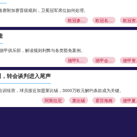
格赛附加赛晋级规则，卫冕冠军席位如何处理。
欧冠参赛资格
欧冠名额分配
欧冠
读
股德甲俱乐部，解读规则利弊与各类豁免案例。
德甲50+1规则
德甲会员制
德
训，转会谈判进入尾声
训练营，球员接近加盟莱比锡，3000万欧元解约条款成为关键。
阿斯拉尼
莱比锡
霍芬海姆
德
里马尔多空缺
议，3000万欧元引进左后卫米格尔·古铁雷斯。西班牙边卫即将体检，