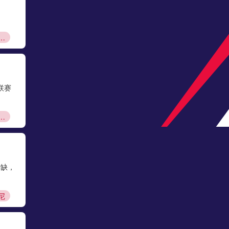
自由球员签约
阿甲
08月10日 04:00
圣塔菲联
VS
科尔多瓦中央SDE
高清直播
联赛
甲赛制科普
阿甲
08月10日 04:00
泰格雷
VS
河床
空缺，
高清直播
尼
阿甲
08月10日 04:00