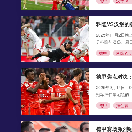
德甲
汉堡 VS 拜
科隆VS汉堡的
2025年11月2
是科隆与汉堡。周
德甲
科隆VS汉堡
德甲焦点对决：
2025年9月14
冠军拜仁慕尼黑的
德甲
拜仁慕尼黑 vs 
德甲赛场激烈