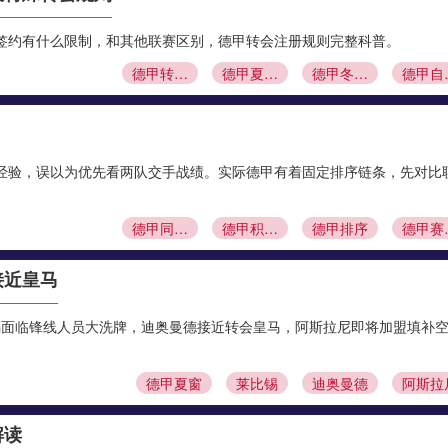
签约有什么限制，和其他联赛区别，德甲转会注册规则完整科普。
德甲转会窗口
德甲夏窗时间
德甲冬窗什么时候关闭
德甲
经验，误以为优先看两队交手战绩。实际德甲有着固定排序链条，先对比
德甲同分排名
德甲积分榜规则
德甲排序
德
接近皇马
锡面临锋线人员大洗牌，迪奥曼德接近转会皇马，阿斯拉尼即将加盟填补
德甲夏窗
莱比锡
迪奥曼德
阿斯拉
解读