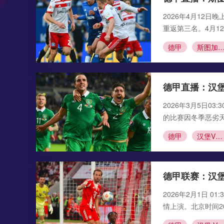
2026年4月12
重返第三名。4月1
德甲
斯图加特VS
德甲直播：汉
2026年3月5日
的比赛因冬季恶劣
德甲
汉堡VS勒沃库森
德甲联赛：汉堡
2026年2月1日 
情上演。北京时间20