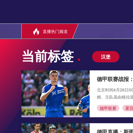
直播热门频道
当前标签
汉堡
德甲联赛战报：
北京时间4月26日0
姆。主队虽由格拉
德甲联赛
霍
德甲直播：斯图