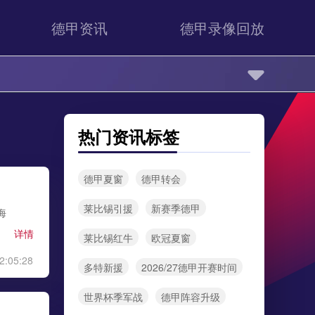
德甲资讯
德甲录像回放
热门资讯标签
德甲夏窗
德甲转会
莱比锡引援
新赛季德甲
海
详情
莱比锡红牛
欧冠夏窗
2:05:28
多特新援
2026/27德甲开赛时间
世界杯季军战
德甲阵容升级