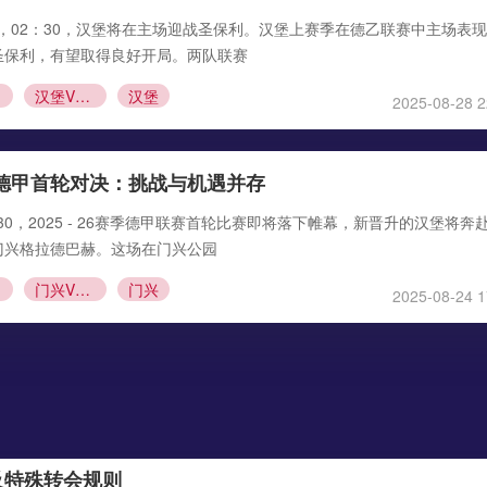
 30 日，02：30，汉堡将在主场迎战圣保利。汉堡上赛季在德乙联赛中主场表
圣保利，有望取得良好开局。两队联赛
汉堡VS圣保利直播
汉堡
2025-08-28 2
德甲首轮对决：挑战与机遇并存
23:30，2025 - 26赛季德甲联赛首轮比赛即将落下帷幕，新晋升的汉堡将奔
门兴格拉德巴赫。这场在门兴公园
门兴VS汉堡直播
门兴
2025-08-24 1
及特殊转会规则