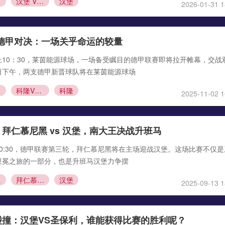
仁
汉堡 VS 拜仁直播
汉堡
2026-01-31 1
德甲对决：一场关乎命运的较量
日晚上10：30，莱茵能源球场，一场备受瞩目的德甲联赛即将拉开帷幕，交战
日下午，两支德甲新晋球队将在莱茵能源球场
科隆VS汉堡直播
科隆
2025-11-02 1
拜仁慕尼黑 vs 汉堡，南大王决战升班马
日，00:30，德甲联赛第三轮，拜仁慕尼黑将在主场迎战汉堡。这场比赛不仅
卫冕之旅的一部分，也是升班马汉堡力争摆
汉堡
拜仁慕尼黑
汉堡
2025-09-13 1
碰撞：汉堡VS圣保利，谁能获得比赛的胜利呢？