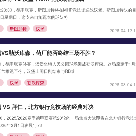
日晚上23:30，德甲联赛，斯图加特将在MHP竞技场迎战汉堡。斯图加特队的
2日星期日，这支来自施瓦本的球队将
汉堡
斯图加特
汉堡
2026-04-12 1
堡VS勒沃库森，药厂能否终结三场不胜？
03:30，德甲联赛补赛，汉堡坐镇人民公园球场迎战勒沃库森。这场原定于1
天气推迟至今，汉堡上周日刚结束与RB莱
汉堡
勒沃库森
2026-03-04 1
 VS 拜仁，北方银行竞技场的经典对决
01:30，2025/2026赛季德甲联赛第20轮的一场焦点大战即将在北方银行竞技
26年2月1日凌晨1点3