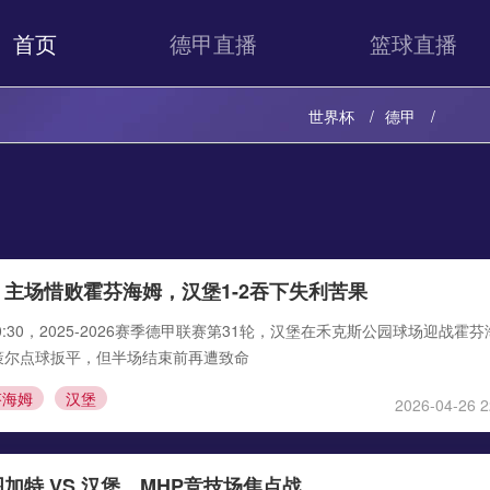
首页
德甲直播
篮球直播
世界杯
德甲
主场惜败霍芬海姆，汉堡1-2吞下失利苦果
0:30，2025-2026赛季德甲联赛第31轮，汉堡在禾克斯公园球场迎战霍芬
策尔点球扳平，但半场结束前再遭致命
芬海姆
汉堡
2026-04-26 2
加特 VS 汉堡，MHP竞技场焦点战