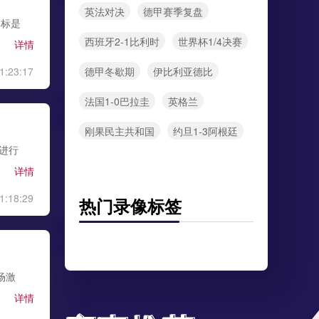
英法对决
德甲赛季复盘
目标是
西班牙2-1比利时
世界杯1/4决赛
详情
德甲冬歇期
伊比利亚德比
1:23:17
法国1-0巴拉圭
英格兰
刚果民主共和国
约旦1-3阿根廷
月进行
详情
1:18:29
热门录像标签
场激
详情