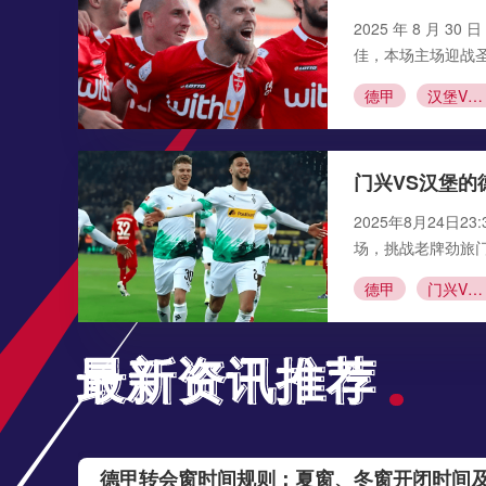
2025 年 8 月
佳，本场主场迎战
德甲
汉堡VS圣保利
门兴VS汉堡的
2025年8月24日
场，挑战老牌劲旅
德甲
门兴VS汉堡
最新资讯推荐
最新资讯推荐
德甲转会窗时间规则：夏窗、冬窗开闭时间