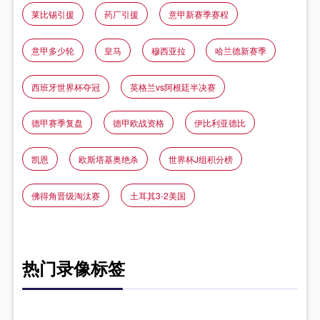
莱比锡引援
药厂引援
意甲新赛季赛程
意甲多少轮
皇马
穆西亚拉
哈兰德新赛季
西班牙世界杯夺冠
英格兰vs阿根廷半决赛
德甲赛季复盘
德甲欧战资格
伊比利亚德比
凯恩
欧斯塔基奥绝杀
世界杯J组积分榜
佛得角晋级淘汰赛
土耳其3-2美国
热门录像标签