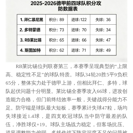
RB莱比锡位列联赛第三，本赛季呈现典型的“上限
高、稳定性不足”的球队特质。球队34轮20胜5平9负积
65分，整体实力处于德甲上游，但相比拜仁、多特，球
队起伏问题十分明显。莱比锡全赛季攻入66球，进攻创
造能力合格，但门前终结效率一般，关键战得分能力不
足。防守端是球队最大短板，赛季累计失球47粒，场均
失球接近1.4球，是四支欧冠球队当中防守最差的队
伍，净胜球仅+19。球队主场战力稳定，但客场抗压、
逆风调整能力偏弱，多线作战下阵容深度不足的问题被