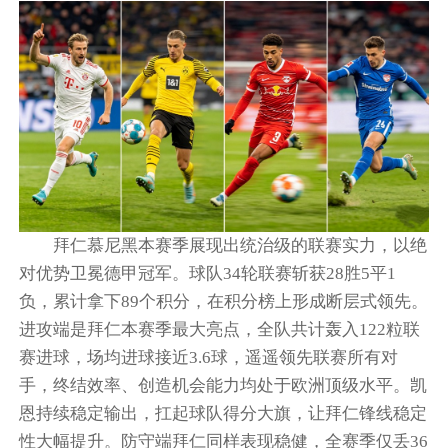
拜仁慕尼黑本赛季展现出统治级的联赛实力，以绝
对优势卫冕德甲冠军。球队34轮联赛斩获28胜5平1
负，累计拿下89个积分，在积分榜上形成断层式领先。
进攻端是拜仁本赛季最大亮点，全队共计轰入122粒联
赛进球，场均进球接近3.6球，遥遥领先联赛所有对
手，终结效率、创造机会能力均处于欧洲顶级水平。凯
恩持续稳定输出，扛起球队得分大旗，让拜仁锋线稳定
性大幅提升。防守端拜仁同样表现稳健，全赛季仅丢36