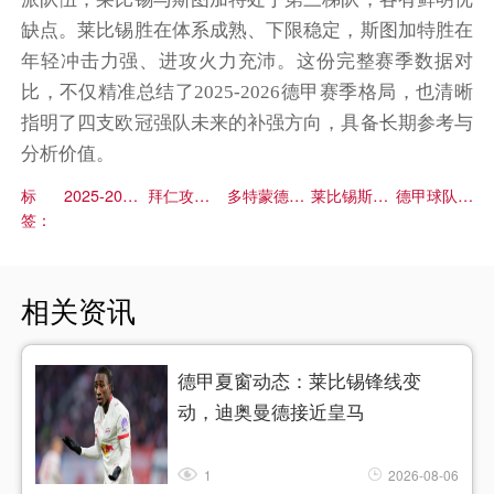
缺点。莱比锡胜在体系成熟、下限稳定，斯图加特胜在
年轻冲击力强、进攻火力充沛。这份完整赛季数据对
比，不仅精准总结了2025-2026德甲赛季格局，也清晰
指明了四支欧冠强队未来的补强方向，具备长期参考与
分析价值。
标
2025-2026德甲数据
拜仁攻防数据
多特蒙德赛季表现
莱比锡斯图加特数据对比
德甲球队实力排名
签：
相关资讯
德甲夏窗动态：莱比锡锋线变
动，迪奥曼德接近皇马
1
2026-08-06