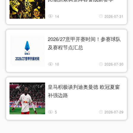
14
2026-07-31
2026/27意甲开赛时间！参赛球队
及赛程节点汇总
10
2026-07-30
皇马积极谈判迪奥曼德 欧冠夏窗
补强边路
5
2026-07-29