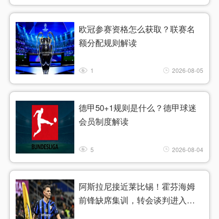
欧冠参赛资格怎么获取？联赛名
额分配规则解读
1
2026-08-05
德甲50+1规则是什么？德甲球迷
会员制度解读
5
2026-08-04
阿斯拉尼接近莱比锡！霍芬海姆
前锋缺席集训，转会谈判进入尾
声