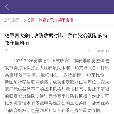
当前位置：
>
首页
>
体育资讯
>
德甲资讯
德甲四大豪门攻防数据对比：拜仁统治领跑 多特
攻守最均衡
2026-06-10
2025-2026赛季德甲正式收官，本赛季联赛整体进
攻节奏持续保持五大联赛顶尖水准，18支球队总计打出
高进球效率赛事。最终拜仁、多特蒙德、RB莱比锡、
斯图加特稳居联赛前四，成功锁定欧冠正赛席位。四大
豪门凭借截然不同的战术风格与竞技状态，形成了清晰
的联赛实力梯队，通过完整赛季攻防数据横向对比，可
以客观看清本赛季德甲头部球队的真实差距、战术优势
与阵容短板，也是判断各队下赛季走势的重要依据。