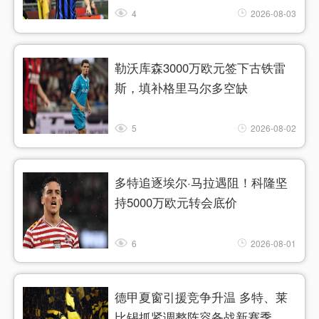
4
2026-08-03
勒沃库森3000万欧元签下古铁雷
斯，填补格里马尔多空缺
5
2026-08-02
多特追逐埃尔·马拉遇阻！科隆坚
持5000万欧元转会底价
6
2026-08-01
德甲夏窗引援竞争升温 多特、莱
比锡抓紧调整阵容备战新赛季