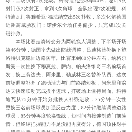
球，全场仅有5次犯规。科特迪瓦控球率40%，总计9次
射门仅2次射正，拿到3次角球，全队出现7次犯规。科
特迪瓦门将雅希亚·福法纳交出5次扑救，多次化解德国
近距离威胁攻门；诺伊尔全场任务偏少，只完成1次关
键扑救。
本场比赛走势转变分为两轮换人调整，下半场开场
第46分钟，德国率先做出防线调整，吕迪格替补换下施
洛特贝克稳固边路防守。比赛来到60分钟左右，纳格尔
斯曼一次性换下穆夏拉、萨内、帕夫洛维奇三名前场首
发，换上翁达夫、阿米里、勒威林三名替补队员。这次
前场调整补齐了跑动活力与门前终结短板，阿米里和翁
达夫快速联动完成扳平进球，打破场上僵持局面。科特
迪瓦从75分钟开始分批换人补强进攻，75分钟一次性
更换三名前场球员加强反击力度，82分钟继续调整边路
球员，85分钟再度轮换锋线，短时间内接连制造门前险
情，但终结把握能力不足没能再度得分，德国顶住对手