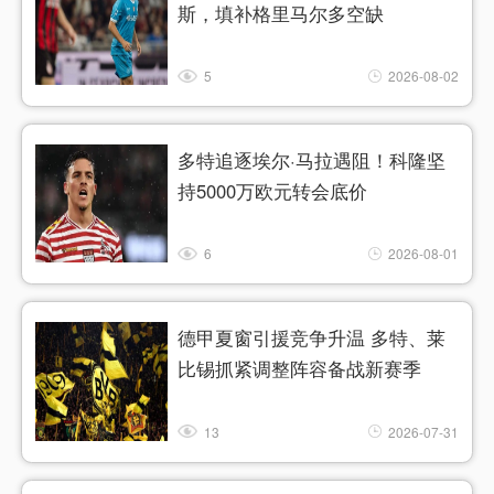
斯，填补格里马尔多空缺
5
2026-08-02
多特追逐埃尔·马拉遇阻！科隆坚
持5000万欧元转会底价
6
2026-08-01
德甲夏窗引援竞争升温 多特、莱
比锡抓紧调整阵容备战新赛季
13
2026-07-31