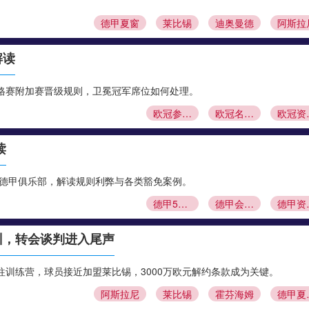
德甲夏窗
莱比锡
迪奥曼德
阿斯拉
解读
格赛附加赛晋级规则，卫冕冠军席位如何处理。
欧冠参赛资格
欧冠名额分配
欧冠
读
股德甲俱乐部，解读规则利弊与各类豁免案例。
德甲50+1规则
德甲会员制
德
训，转会谈判进入尾声
训练营，球员接近加盟莱比锡，3000万欧元解约条款成为关键。
阿斯拉尼
莱比锡
霍芬海姆
德