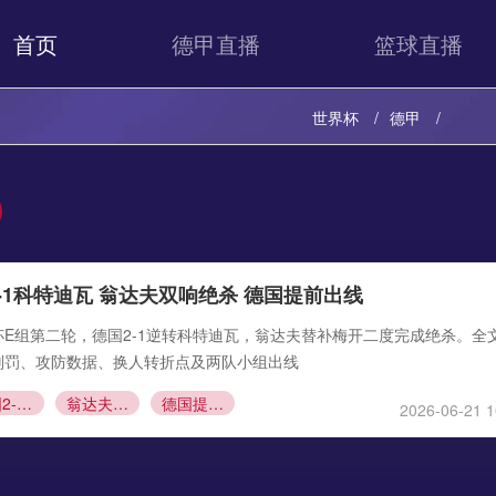
首页
德甲直播
篮球直播
世界杯
德甲
-1科特迪瓦 翁达夫双响绝杀 德国提前出线
世界杯E组第二轮，德国2-1逆转科特迪瓦，翁达夫替补梅开二度完成绝杀。全
判罚、攻防数据、换人转折点及两队小组出线
德国2-1科特迪瓦
翁达夫绝杀
德国提前出线
2026-06-21 1