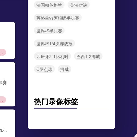
法国vs英格兰
英法对决
英格兰vs阿根廷半决赛
世界杯半决赛
世界杯1/4决赛战报
自由球员签约
西班牙2-1比利时
巴西1-2挪威
C罗点球
挪威
联赛
热门录像标签
甲赛制科普
空缺，