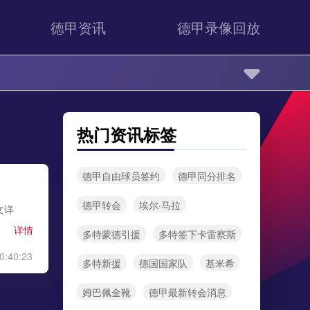
德甲资讯
德甲录像回放
热门资讯标签
德甲自由球员签约
德甲同分排名
德甲转会
埃尔·马拉
文详
详情
多特蒙德引援
多特签下卡雷察斯
0:40:23
多特新援
德国国家队
基米希
姆巴佩金靴
德甲最新转会消息