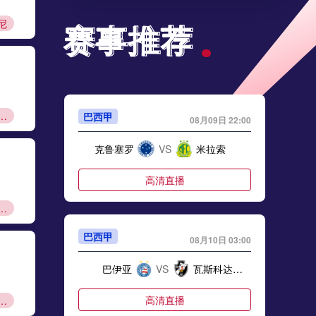
尼
赛事推荐
赛事推荐
资格赛规则
巴西甲
08月09日 22:00
克鲁塞罗
VS
米拉索
高清直播
甲资本规则
巴西甲
08月10日 03:00
巴伊亚
VS
瓦斯科达伽马
高清直播
甲夏窗转会