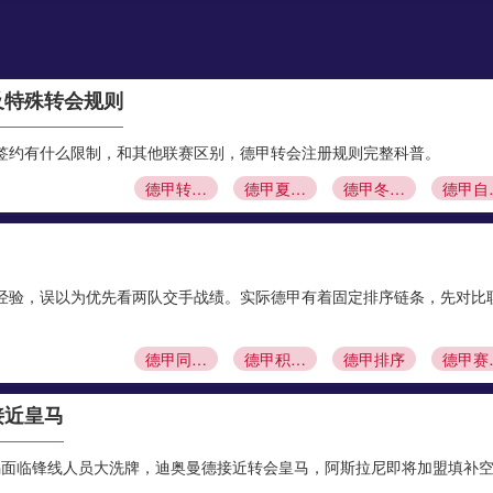
及特殊转会规则
签约有什么限制，和其他联赛区别，德甲转会注册规则完整科普。
德甲转会窗口
德甲夏窗时间
德甲冬窗什么时候关闭
德甲
经验，误以为优先看两队交手战绩。实际德甲有着固定排序链条，先对比
德甲同分排名
德甲积分榜规则
德甲排序
德
接近皇马
锡面临锋线人员大洗牌，迪奥曼德接近转会皇马，阿斯拉尼即将加盟填补