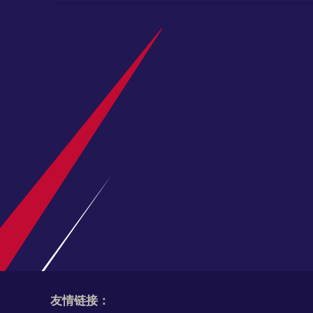
勒沃库森3000万欧元签下古铁雷斯，填补格
德天空、罗马诺联合确认，勒沃库森与那不勒斯达成协
队的格里马尔多，助力药厂双线作战。
多特追逐埃尔·马拉遇阻！科隆坚持5000万
《图片报》最新消息，多特蒙德报价科隆攻击手埃尔
德甲夏窗引援竞争升温 多特、莱比锡抓紧调
2026德甲夏季转会窗口临近尾声，多特蒙德、RB
友情链接：
2026/27意甲开赛时间！参赛球队及赛程节