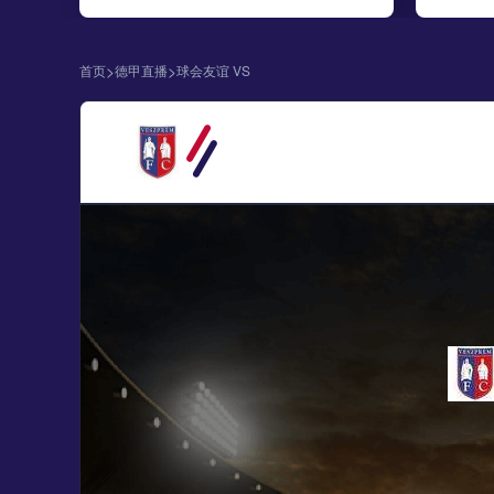
>
>
首页
德甲直播
球会友谊 VS