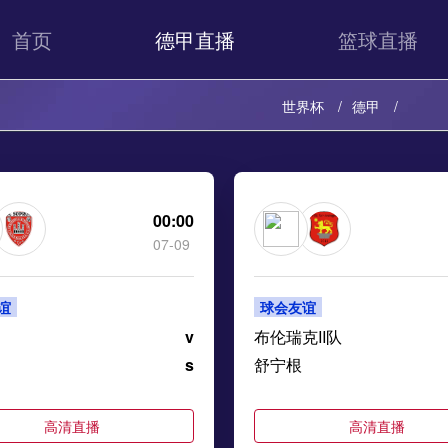
首页
德甲直播
篮球直播
世界杯
德甲
00:00
07-09
谊
球会友谊
v
布伦瑞克II队
s
舒宁根
高清直播
高清直播