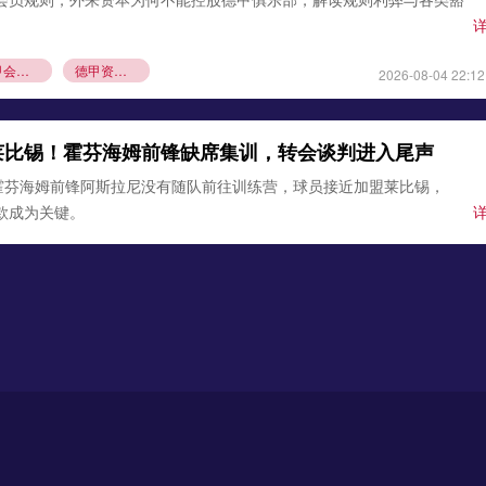
德甲会员制
德甲资本规则
2026-08-04 22:12
莱比锡！霍芬海姆前锋缺席集训，转会谈判进入尾声
霍芬海姆前锋阿斯拉尼没有随队前往训练营，球员接近加盟莱比锡，
条款成为关键。
锡
霍芬海姆
德甲夏窗转会
2026-08-03 21:12
0万欧元签下古铁雷斯，填补格里马尔多空缺
确认，勒沃库森与那不勒斯达成协议，3000万欧元引进左后卫米格尔·
边卫即将体检，顶替离队的格里马尔多，助力药厂双线作
沃库森
那不勒斯
2026-08-02 21:54