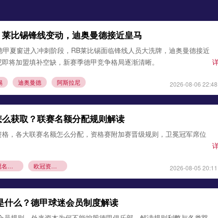
：莱比锡锋线变动，迪奥曼德接近皇马
德甲夏窗进入冲刺阶段，RB莱比锡面临锋线人员大洗牌，迪奥曼德接近
尼即将加盟填补空缺，新赛季德甲竞争格局逐渐清晰。
锡
迪奥曼德
阿斯拉尼
2026-08-06 22:48
怎么获取？联赛名额分配规则解读
资格，各大联赛名额怎么分配，资格赛附加赛晋级规则，卫冕冠军席位
欧冠名额分配
欧冠资格赛规则
2026-08-05 20:11
则是什么？德甲球迷会员制度解读
1会员规则，外来资本为何不能控股德甲俱乐部，解读规则利弊与各类豁