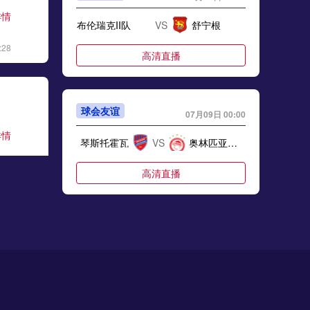
详情
布伦瑞克II队
VS
舒宁根
:28
高清直播
球会友谊
07月09日 00:00
详情
琴斯托霍瓦
VS
奥林匹亚科斯
:06
高清直播
球会友谊
07月09日 00:00
详情
泽尼特
VS
费尔干纳夫兹
:17
高清直播