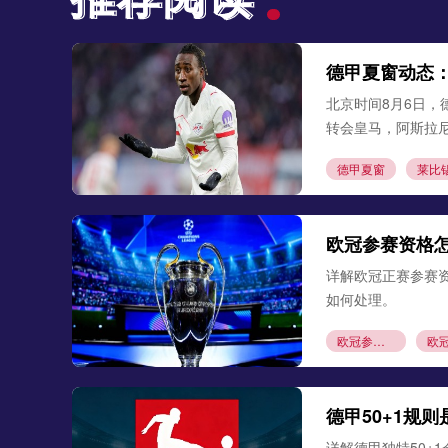
德甲夏窗动态
北京时间8月6日，
转会皇马，阿斯拉
德甲夏窗
莱比
欧冠参赛资格
详解欧冠正赛参赛
如何处理。
欧冠参赛资格
德甲50+1规
详解德甲独特50+