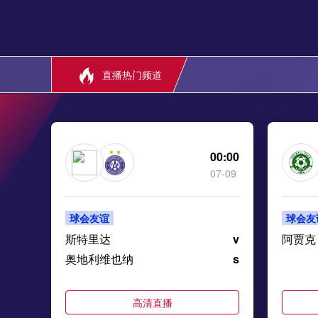
直播热门频道
00:00
07-09
球会友谊
球会友
斯特里达
v
阿贾克
奥地利维也纳
s
高清直播