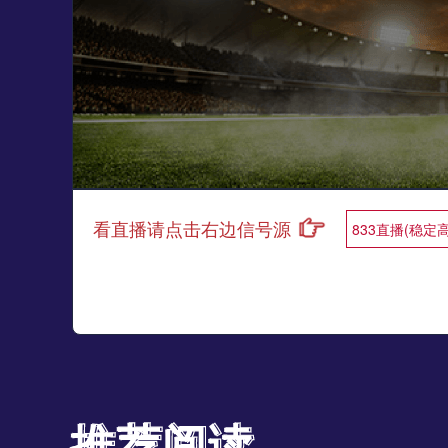
看直播请点击右边信号源
833直播(稳定
推荐阅读
推荐阅读