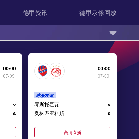
德甲资讯
德甲录像回放
00:00
00:00
07-09
07-09
球会友谊
v
琴斯托霍瓦
v
s
奥林匹亚科斯
s
高清直播