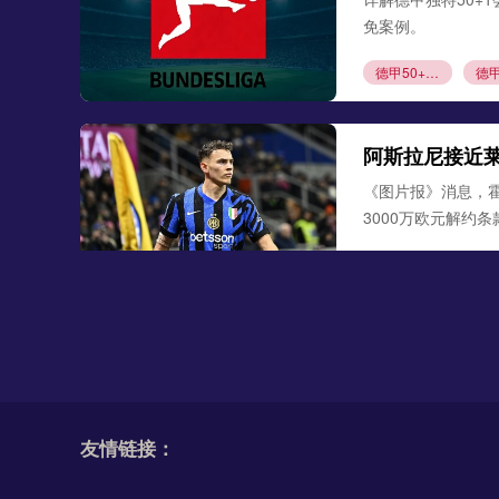
免案例。
德甲50+1规则
阿斯拉尼接近
《图片报》消息，
3000万欧元解约
阿斯拉尼
莱比
勒沃库森300
德天空、罗马诺联合
古铁雷斯。西班牙
友情链接：
米格尔·古铁雷斯
勒
格里马尔多