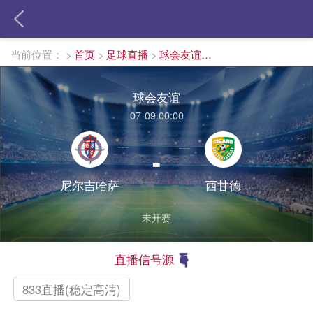
当前位置：
>
首页
>
足球直播
>
球会友谊直播
球会友谊
07-09 00:00
-
尼尔吉哈萨
西甘德
未开赛
直播信号源
833直播(稳定高清)