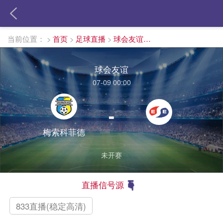
当前位置：
>
首页
>
足球直播
>
球会友谊直播
球会友谊
07-09 00:00
-
梅索科菲德
未开赛
直播信号源
833直播(稳定高清)