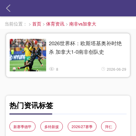
当前位置：
>
首页
>
体育资讯
>
南非vs加拿大
2026世界杯：欧斯塔基奥补时绝
杀 加拿大1-0南非创队史
8
2026-06-29
热门资讯标签
新赛季德甲
多特新援
2026/27赛季
拜仁