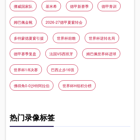
挪威国家队
基米希
德甲新赛季
德甲青训
姆巴佩金靴
2026-27德甲夏窗转会
多特蒙德夏窗引援
世界杯前瞻
世界杯逆转名局
德甲赛季复盘
法国VS西班牙
姆巴佩世界杯进球
世界杯1/8决赛
巴西止步16强
佛得角0-0沙特阿拉伯
世界杯H组积分榜
热门录像标签