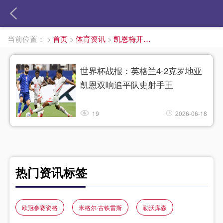
当前位置：
>
首页
>
体育资讯
>
凯恩梅开二度
世界杯战报：英格兰4-2克罗地亚
凯恩双响追平队史射手王
19
2026-06-18
热门资讯标签
欧冠参赛资格
米格尔·古铁雷斯
勒沃库森