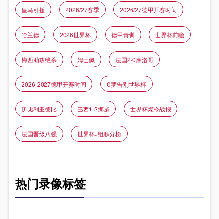
皇马引援
2026/27赛季
2026/27德甲开赛时间
哈兰德
2026世界杯
德甲青训
世界杯前瞻
梅西助攻绝杀
姆巴佩
法国2‑0摩洛哥
2026-2027德甲开赛时间
C罗告别世界杯
伊比利亚德比
巴西1-2挪威
世界杯爆冷战报
法国晋级八强
世界杯J组积分榜
热门录像标签