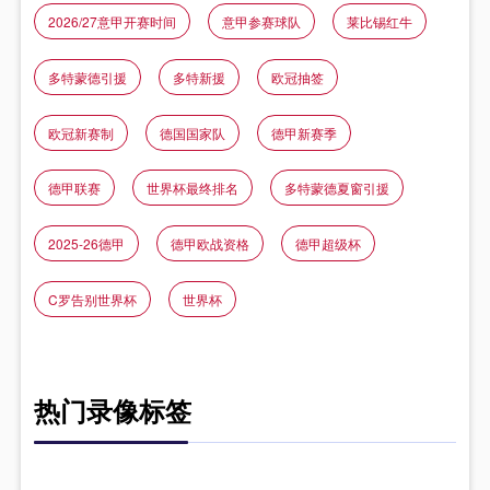
2026/27意甲开赛时间
意甲参赛球队
莱比锡红牛
多特蒙德引援
多特新援
欧冠抽签
欧冠新赛制
德国国家队
德甲新赛季
德甲联赛
世界杯最终排名
多特蒙德夏窗引援
2025-26德甲
德甲欧战资格
德甲超级杯
C罗告别世界杯
世界杯
热门录像标签