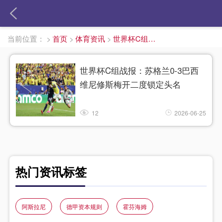
当前位置：
>
首页
>
体育资讯
>
世界杯C组积分榜
世界杯C组战报：苏格兰0-3巴西
维尼修斯梅开二度锁定头名
12
2026-06-25
热门资讯标签
阿斯拉尼
德甲资本规则
霍芬海姆