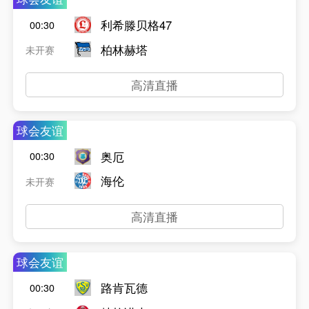
利希滕贝格47
00:30
柏林赫塔
未开赛
高清直播
球会友谊
奥厄
00:30
海伦
未开赛
高清直播
球会友谊
路肯瓦德
00:30