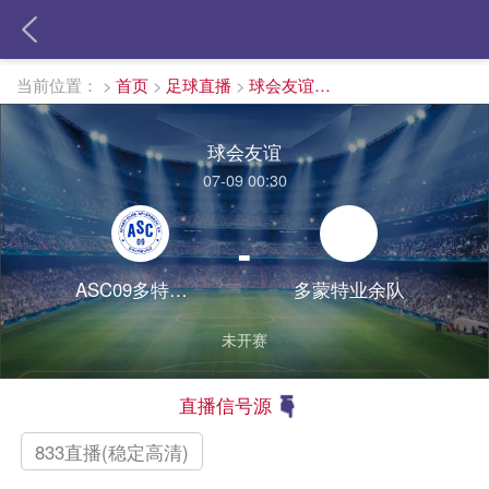
当前位置：
>
首页
>
足球直播
>
球会友谊直播
球会友谊
07-09 00:30
-
ASC09多特蒙德
多蒙特业余队
未开赛
直播信号源
833直播(稳定高清)