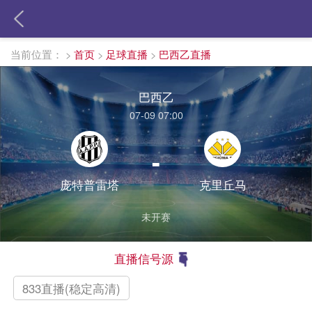
当前位置：
>
首页
>
足球直播
>
巴西乙直播
巴西乙
07-09 07:00
-
庞特普雷塔
克里丘马
未开赛
直播信号源
833直播(稳定高清)