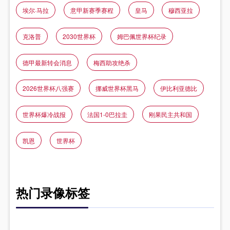
埃尔·马拉
意甲新赛季赛程
皇马
穆西亚拉
克洛普
2030世界杯
姆巴佩世界杯纪录
德甲最新转会消息
梅西助攻绝杀
2026世界杯八强赛
挪威世界杯黑马
伊比利亚德比
世界杯爆冷战报
法国1-0巴拉圭
刚果民主共和国
凯恩
世界杯
热门录像标签