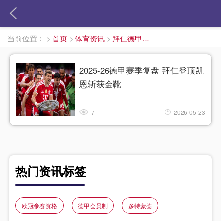
当前位置：
>
首页
>
体育资讯
>
拜仁德甲夺冠
2025-26德甲赛季复盘 拜仁登顶凯
恩斩获金靴
7
2026-05-23
热门资讯标签
欧冠参赛资格
德甲会员制
多特蒙德