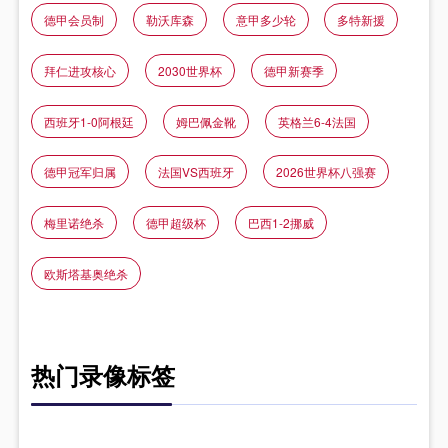
德甲会员制
勒沃库森
意甲多少轮
多特新援
拜仁进攻核心
2030世界杯
德甲新赛季
西班牙1-0阿根廷
姆巴佩金靴
英格兰6-4法国
德甲冠军归属
法国VS西班牙
2026世界杯八强赛
梅里诺绝杀
德甲超级杯
巴西1-2挪威
欧斯塔基奥绝杀
热门录像标签