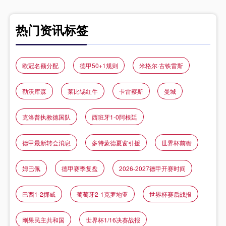
热门资讯标签
欧冠名额分配
德甲50+1规则
米格尔·古铁雷斯
勒沃库森
莱比锡红牛
卡雷察斯
曼城
克洛普执教德国队
西班牙1-0阿根廷
德甲最新转会消息
多特蒙德夏窗引援
世界杯前瞻
姆巴佩
德甲赛季复盘
2026-2027德甲开赛时间
巴西1-2挪威
葡萄牙2-1克罗地亚
世界杯赛后战报
刚果民主共和国
世界杯1/16决赛战报