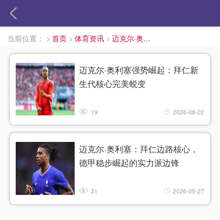
当前位置：
>
首页
>
体育资讯
>
迈克尔·奥利塞
迈克尔·奥利塞强势崛起：拜仁新
生代核心完美蜕变
19
2026-06-02
迈克尔·奥利塞：拜仁边路核心，
德甲稳步崛起的实力派边锋
31
2026-05-27