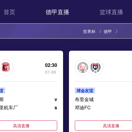
首页
德甲直播
篮球直播
世界杯
德甲
02:30
07-09
谊
球会友谊
斯
v
布里金城
里机车厂
s
邓迪FC
高清直播
高清直播