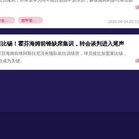
德甲会员制
德甲资本规则
2026-08-04 22:12
莱比锡！霍芬海姆前锋缺席集训，转会谈判进入尾声
霍芬海姆前锋阿斯拉尼没有随队前往训练营，球员接近加盟莱比锡，
条款成为关键。
锡
霍芬海姆
德甲夏窗转会
2026-08-03 21:12
0万欧元签下古铁雷斯，填补格里马尔多空缺
确认，勒沃库森与那不勒斯达成协议，3000万欧元引进左后卫米格尔·
边卫即将体检，顶替离队的格里马尔多，助力药厂双线作
沃库森
那不勒斯
2026-08-02 21:54