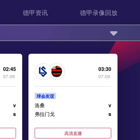
德甲资讯
德甲录像回放
02:45
03:30
07-09
07-09
球会友谊
v
洛桑
v
s
弗拉门戈
s
高清直播