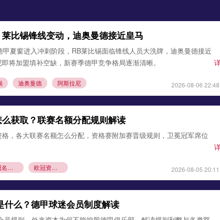
：莱比锡锋线变动，迪奥曼德接近皇马
德甲夏窗进入冲刺阶段，RB莱比锡面临锋线人员大洗牌，迪奥曼德接近
尼即将加盟填补空缺，新赛季德甲竞争格局逐渐清晰。
锡
迪奥曼德
阿斯拉尼
2026-08-06 22:48
怎么获取？联赛名额分配规则解读
资格，各大联赛名额怎么分配，资格赛附加赛晋级规则，卫冕冠军席位
欧冠名额分配
欧冠资格赛规则
2026-08-05 20:11
则是什么？德甲球迷会员制度解读
1会员规则，外来资本为何不能控股德甲俱乐部，解读规则利弊与各类豁