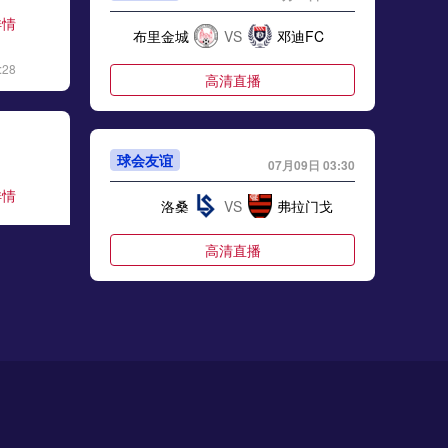
详情
布里金城
VS
邓迪FC
:28
高清直播
球会友谊
07月09日 03:30
详情
洛桑
VS
弗拉门戈
:06
高清直播
巴西乙
07月09日 07:00
详情
庞特普雷塔
VS
克里丘马
:17
高清直播