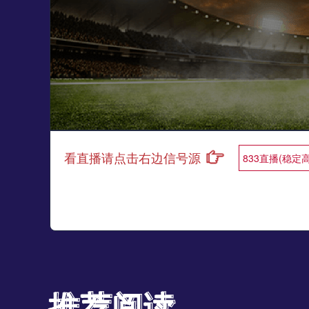
看直播请点击右边信号源
833直播(稳定
推荐阅读
推荐阅读