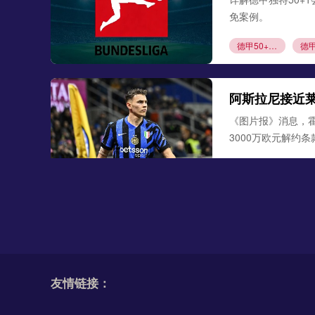
免案例。
德甲50+1规则
阿斯拉尼接近
《图片报》消息，
3000万欧元解约
阿斯拉尼
莱比
勒沃库森300
德天空、罗马诺联合
古铁雷斯。西班牙
友情链接：
米格尔·古铁雷斯
勒
格里马尔多