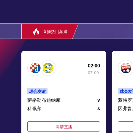
直播热门频道
02:00
07-09
球会友谊
球会友
萨格勒布迪纳摩
v
蒙特罗
科佩尔
s
因弗鲁
高清直播