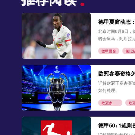
德甲夏窗动态
北京时间8月6日，
转会皇马，阿斯拉
德甲夏窗
莱比
欧冠参赛资格
详解欧冠正赛参赛
如何处理。
欧冠参赛资格
德甲50+1规
详解德甲独特50+