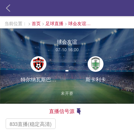
当前位置：
>
首页
>
足球直播
>
球会友谊直播
球会友谊
07-10 16:00
-
特尔纳瓦斯巴达克
斯卡利卡
未开赛
直播信号源
833直播(稳定高清)