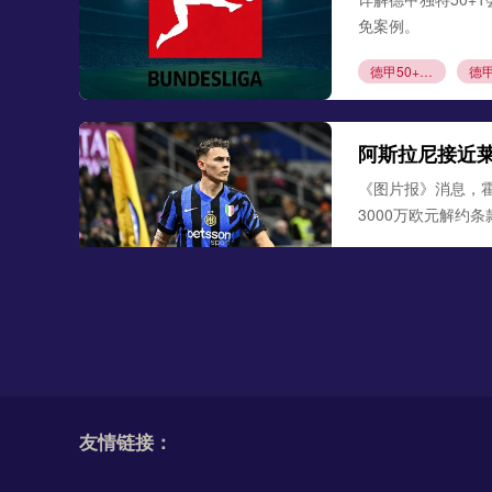
免案例。
德甲50+1规则
阿斯拉尼接近
《图片报》消息，
3000万欧元解约
阿斯拉尼
莱比
勒沃库森300
德天空、罗马诺联合
古铁雷斯。西班牙
友情链接：
米格尔·古铁雷斯
勒
格里马尔多