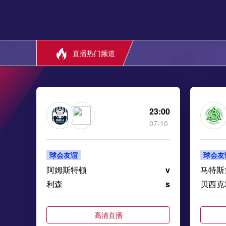
直播热门频道
23:00
07-10
球会友谊
球会友
阿姆斯特顿
v
马特斯
利森
s
贝西克
高清直播