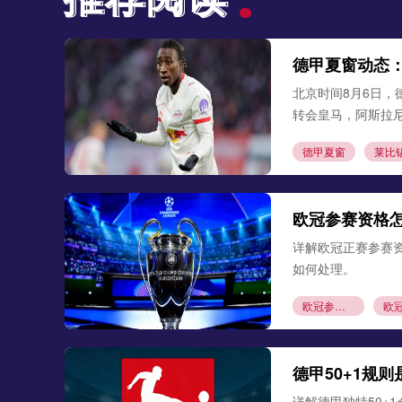
德甲夏窗动态
北京时间8月6日，
转会皇马，阿斯拉
德甲夏窗
莱比
欧冠参赛资格
详解欧冠正赛参赛
如何处理。
欧冠参赛资格
德甲50+1规
详解德甲独特50+