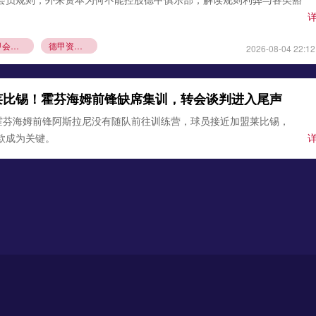
德甲会员制
德甲资本规则
2026-08-04 22:12
莱比锡！霍芬海姆前锋缺席集训，转会谈判进入尾声
霍芬海姆前锋阿斯拉尼没有随队前往训练营，球员接近加盟莱比锡，
条款成为关键。
锡
霍芬海姆
德甲夏窗转会
2026-08-03 21:12
0万欧元签下古铁雷斯，填补格里马尔多空缺
确认，勒沃库森与那不勒斯达成协议，3000万欧元引进左后卫米格尔·
边卫即将体检，顶替离队的格里马尔多，助力药厂双线作
沃库森
那不勒斯
2026-08-02 21:54