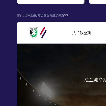
>
>
首页
德甲直播
球会友谊 法兰波垒斯VS
法兰波垒斯
法兰波垒