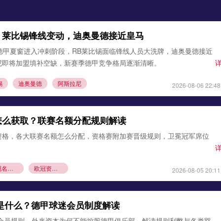
：莱比锡锋线变动，迪奥曼德接近皇马
德甲夏窗进入冲刺阶段，RB莱比锡面临锋线人员大洗牌，迪奥曼德接近
尼即将加盟填补空缺，新赛季德甲竞争格局逐渐清晰。
锡
迪奥曼德
阿斯拉尼
2026-08-06 22:48
怎么获取？联赛名额分配规则解读
资格，各大联赛名额怎么分配，资格赛附加赛晋级规则，卫冕冠军席位
欧冠名额分配
欧冠资格赛规则
2026-08-05 20:11
则是什么？德甲球迷会员制度解读
1会员规则，外来资本为何不能控股德甲俱乐部，解读规则利弊与各类豁