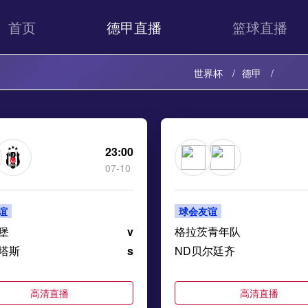
首页
德甲直播
篮球直播
世界杯
德甲
23:00
07-10
谊
球会友谊
堡
v
格拉茨青年队
塔斯
s
ND贝尔廷齐
高清直播
高清直播