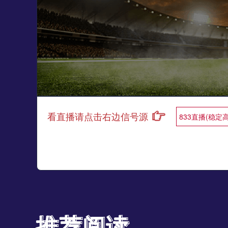
看直播请点击右边信号源
833直播(稳定
推荐阅读
推荐阅读