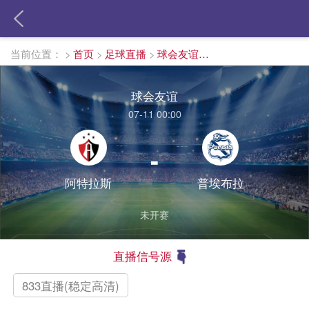
当前位置：
>
首页
>
足球直播
>
球会友谊直播
球会友谊
07-11 00:00
-
阿特拉斯
普埃布拉
未开赛
直播信号源
833直播(稳定高清)