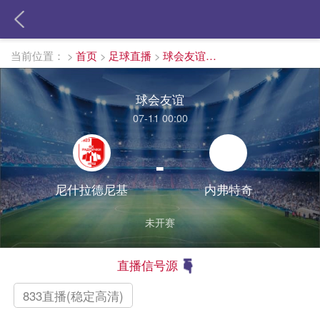
当前位置：
>
首页
>
足球直播
>
球会友谊直播
球会友谊
07-11 00:00
-
尼什拉德尼基
内弗特奇
未开赛
直播信号源
833直播(稳定高清)