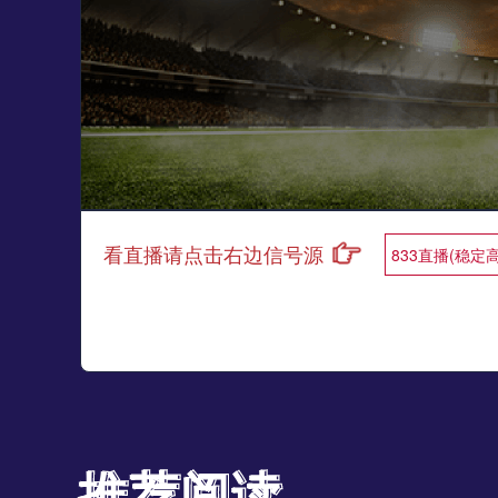
看直播请点击右边信号源
833直播(稳定
推荐阅读
推荐阅读