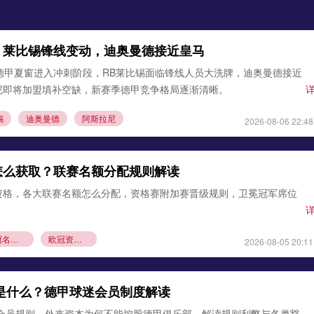
：莱比锡锋线变动，迪奥曼德接近皇马
德甲夏窗进入冲刺阶段，RB莱比锡面临锋线人员大洗牌，迪奥曼德接近
尼即将加盟填补空缺，新赛季德甲竞争格局逐渐清晰。
锡
迪奥曼德
阿斯拉尼
2026-08-06 22:48
怎么获取？联赛名额分配规则解读
资格，各大联赛名额怎么分配，资格赛附加赛晋级规则，卫冕冠军席位
欧冠名额分配
欧冠资格赛规则
2026-08-05 20:11
则是什么？德甲球迷会员制度解读
1会员规则，外来资本为何不能控股德甲俱乐部，解读规则利弊与各类豁