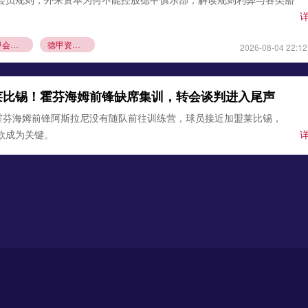
德甲会员制
德甲资本规则
2026-08-04 22:12
莱比锡！霍芬海姆前锋缺席集训，转会谈判进入尾声
霍芬海姆前锋阿斯拉尼没有随队前往训练营，球员接近加盟莱比锡，
条款成为关键。
锡
霍芬海姆
德甲夏窗转会
2026-08-03 21:12
0万欧元签下古铁雷斯，填补格里马尔多空缺
确认，勒沃库森与那不勒斯达成协议，3000万欧元引进左后卫米格尔·
边卫即将体检，顶替离队的格里马尔多，助力药厂双线作
沃库森
那不勒斯
2026-08-02 21:54