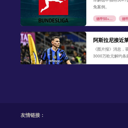
免案例。
德甲50+1规则
阿斯拉尼接近
《图片报》消息，
3000万欧元解约
阿斯拉尼
莱比
勒沃库森300
德天空、罗马诺联合
古铁雷斯。西班牙
友情链接：
米格尔·古铁雷斯
勒
格里马尔多