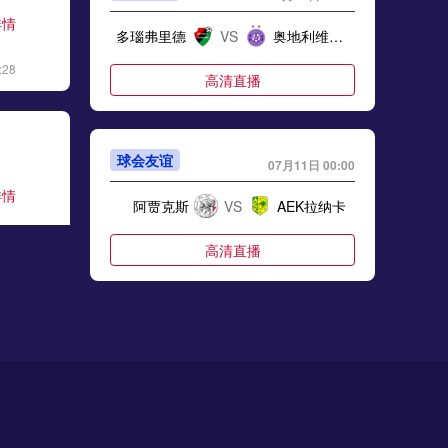
详情
多瑙弗里德
VS
奥地利维也纳青年队
:28
高清直播
球会友谊
07月11日 00:00
详情
阿贾克斯
VS
AEK拉纳卡
:06
高清直播
球会友谊
07月11日 00:00
详情
尼什拉德尼基
VS
内弗特奇
:17
高清直播