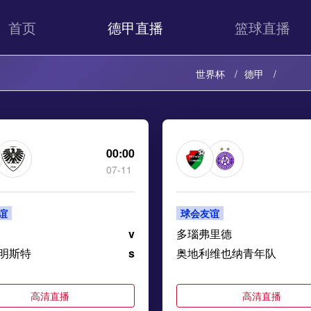
首页
德甲直播
篮球直播
世界杯
德甲
00:00
07-11
谊
球会友谊
v
多瑙弗里德
明斯特
s
奥地利维也纳青年队
高清直播
高清直播