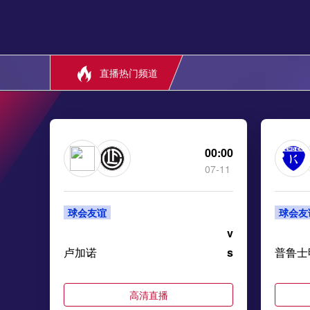
直播热门频道
00:00
07-11
球会友谊
球会友
v
卢加诺
s
普鲁士
高清直播