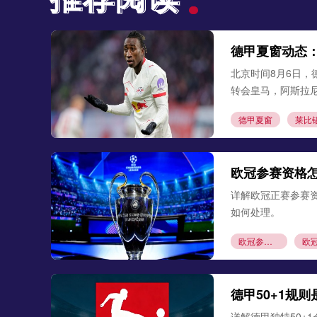
德甲夏窗动态
北京时间8月6日，
转会皇马，阿斯拉
德甲夏窗
莱比
欧冠参赛资格
详解欧冠正赛参赛
如何处理。
欧冠参赛资格
德甲50+1规
详解德甲独特50+