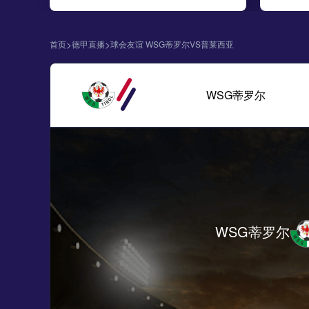
>
>
首页
德甲直播
球会友谊 WSG蒂罗尔VS普莱西亚
WSG蒂罗尔
WSG蒂罗尔