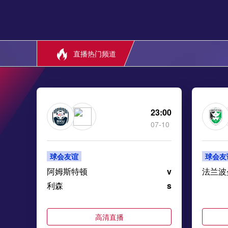
直播热门频道
23:00
07-10
球会友谊
球会友
阿姆斯特顿
v
法兰波
利森
s
高清直播