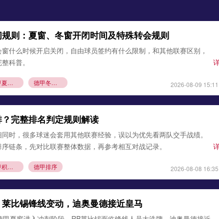
间规则：夏窗、冬窗开闭时间及特殊转会规则
会窗什么时候开启关闭，自由球员签约有什么限制，和其他联赛区别，
完整科普。
德甲夏窗时间
德甲冬窗什么时候关闭
2026-08-09 15:11
排？完整排名判定规则解读
相同时，很多球迷会套用其他联赛经验，误以为优先看两队交手战绩。
排序链条，先对比联赛整体数据，再参考相互对战记录。
德甲积分榜规则
德甲排序
2026-08-08 16:35
：莱比锡锋线变动，迪奥曼德接近皇马
德甲夏窗进入冲刺阶段，RB莱比锡面临锋线人员大洗牌，迪奥曼德接近