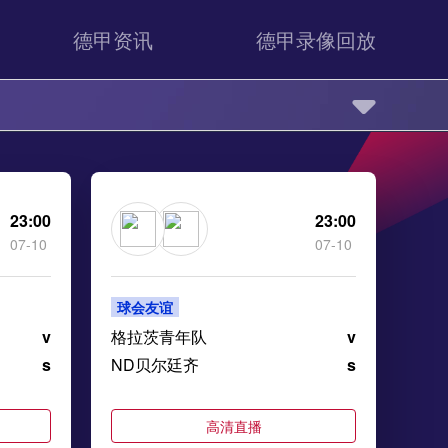
德甲资讯
德甲录像回放
23:00
23:00
07-10
07-10
球会友谊
v
格拉茨青年队
v
s
ND贝尔廷齐
s
高清直播