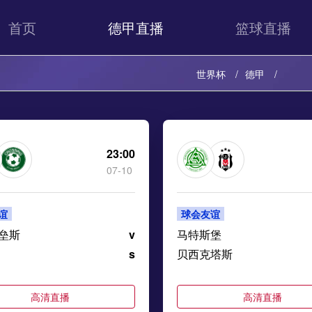
首页
德甲直播
篮球直播
世界杯
德甲
23:00
07-10
谊
球会友谊
垒斯
v
马特斯堡
s
贝西克塔斯
高清直播
高清直播