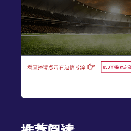
看直播请点击右边信号源
833直播(稳定
推荐阅读
推荐阅读