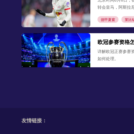
转会皇马，阿斯拉
德甲夏窗
莱比
欧冠参赛资格
详解欧冠正赛参赛
如何处理。
欧冠参赛资格
德甲50+1规
详解德甲独特50+
免案例。
友情链接：
德甲50+1规则