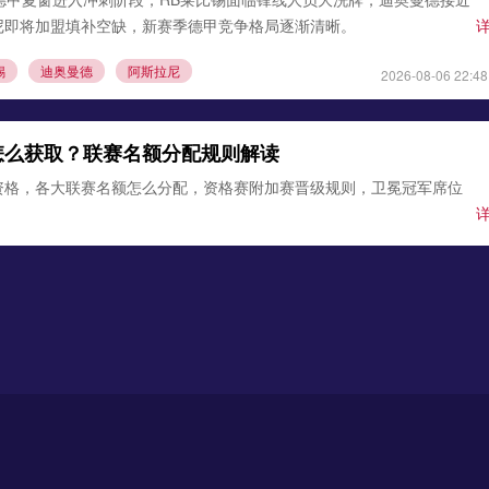
尼即将加盟填补空缺，新赛季德甲竞争格局逐渐清晰。
锡
迪奥曼德
阿斯拉尼
2026-08-06 22:48
怎么获取？联赛名额分配规则解读
资格，各大联赛名额怎么分配，资格赛附加赛晋级规则，卫冕冠军席位
欧冠名额分配
欧冠资格赛规则
2026-08-05 20:11
则是什么？德甲球迷会员制度解读
1会员规则，外来资本为何不能控股德甲俱乐部，解读规则利弊与各类豁
德甲会员制
德甲资本规则
2026-08-04 22:12