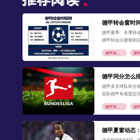
德甲转会窗时
德甲夏季、冬季转
德甲转会注册规则
德甲转会窗口
德甲自由球员签约
德甲同分怎么
德甲多支球队积分
实际德甲有着固定
德甲同分排名
德甲赛制科普
德甲夏窗动态
北京时间8月6日，