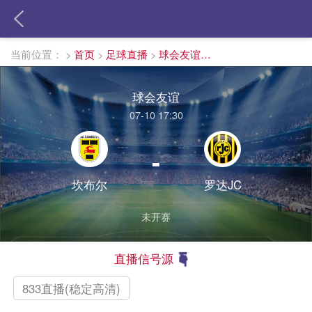
当前位置：
>
首页
>
足球直播
>
球会友谊直播
球会友谊
07-10 17:30
-
坎布尔
罗达JC
未开赛
直播信号源
833直播(稳定高清)