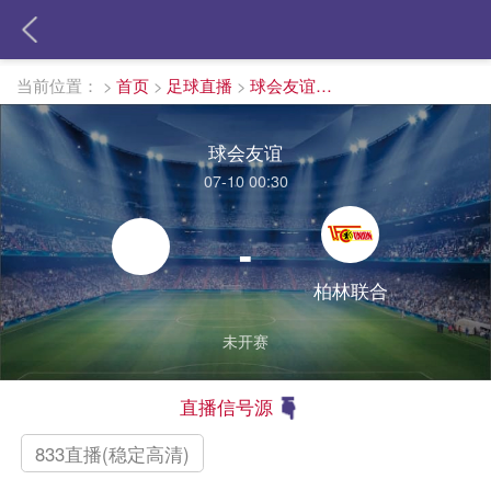
当前位置：
>
首页
>
足球直播
>
球会友谊直播
球会友谊
07-10 00:30
-
柏林联合
未开赛
直播信号源
833直播(稳定高清)