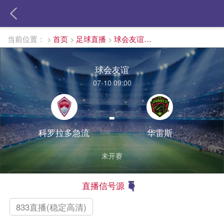
当前位置：
>
首页
>
足球直播
>
球会友谊直播
球会友谊
07-10 09:00
-
科罗拉多急流
华雷斯
未开赛
直播信号源
833直播(稳定高清)