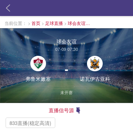
当前位置：
>
首页
>
足球直播
>
球会友谊直播
球会友谊
07-09 07:30
-
弗鲁米嫩塞
诺瓦伊古亚科
未开赛
直播信号源
833直播(稳定高清)