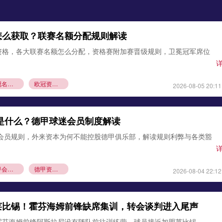
怎么获取？联赛名额分配规则解读
资格，各大联赛名额怎么分配，资格赛附加赛晋级规则，卫冕冠军席位
欧冠名额分配
欧冠资格赛规则
2026-08-05 20:11
则是什么？德甲球迷会员制度解读
1会员规则，外来资本为何不能控股德甲俱乐部，解读规则利弊与各类豁
德甲会员制
德甲资本规则
2026-08-04 22:12
莱比锡！霍芬海姆前锋缺席集训，转会谈判进入尾声
霍芬海姆前锋阿斯拉尼没有随队前往训练营，球员接近加盟莱比锡，