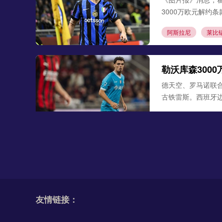
3000万欧元解约
阿斯拉尼
莱比
勒沃库森300
德天空、罗马诺联合
古铁雷斯。西班牙
米格尔·古铁雷斯
勒
格里马尔多
多特追逐埃尔·
《图片报》最新消
大，德甲新星争夺
友情链接：
多特蒙德
埃尔·