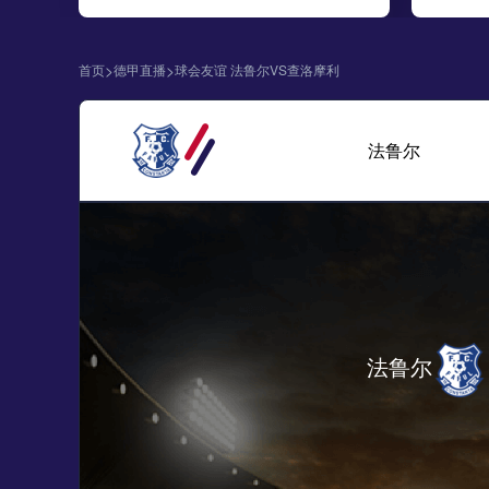
>
>
首页
德甲直播
球会友谊 法鲁尔VS查洛摩利
法鲁尔
法鲁尔