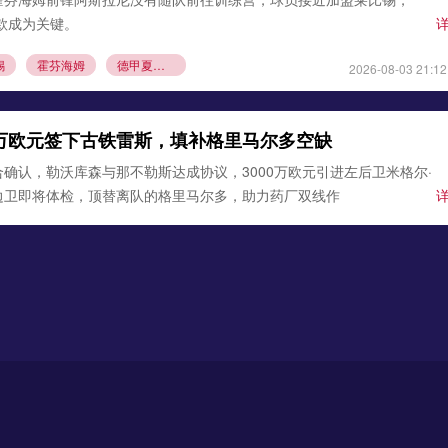
条款成为关键。
锡
霍芬海姆
德甲夏窗转会
2026-08-03 21:12
0万欧元签下古铁雷斯，填补格里马尔多空缺
确认，勒沃库森与那不勒斯达成协议，3000万欧元引进左后卫米格尔·
边卫即将体检，顶替离队的格里马尔多，助力药厂双线作
沃库森
那不勒斯
2026-08-02 21:54
马拉遇阻！科隆坚持5000万欧元转会底价
息，多特蒙德报价科隆攻击手埃尔·马拉遭到拒绝，双方转会费分歧巨
战陷入僵局。
马拉
科隆
德甲夏窗
2026-08-01 22:40