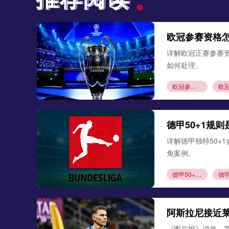
欧冠参赛资格
详解欧冠正赛参赛
如何处理。
欧冠参赛资格
德甲50+1规
详解德甲独特50+
免案例。
德甲50+1规则
阿斯拉尼接近
《图片报》消息，