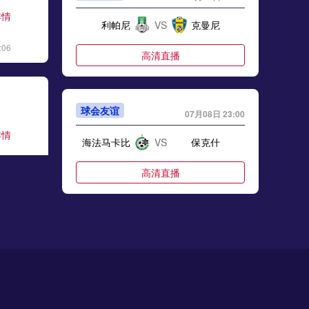
详情
利帕尼
VS
克曼尼
:06
高清直播
球会友谊
07月08日 23:00
详情
海法马卡比
VS
保克什
:17
高清直播
球会友谊
07月08日 23:00
详情
日利纳B队
VS
特里内茨
:48
高清直播