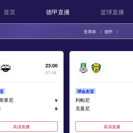
首页
德甲直播
篮球直播
世界杯
德甲
23:00
07-08
谊
球会友谊
斯莱尼
v
利帕尼
C
s
克曼尼
高清直播
高清直播