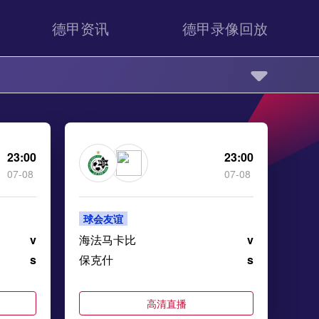
德甲资讯
德甲录像回放
23:00
23:00
07-08
07-08
球会友谊
v
海法马卡比
v
s
保克什
s
高清直播