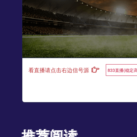
看直播请点击右边信号源
833直播(稳定
推荐阅读
推荐阅读