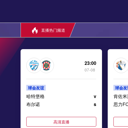
直播热门频道
23:00
07-08
球会友谊
球会友
哈特堡格
v
肯佐米
布尔诺
s
思力F
高清直播