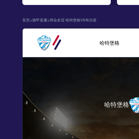
>
>
首页
德甲直播
球会友谊 哈特堡格VS布尔诺
哈特堡格
哈特堡格