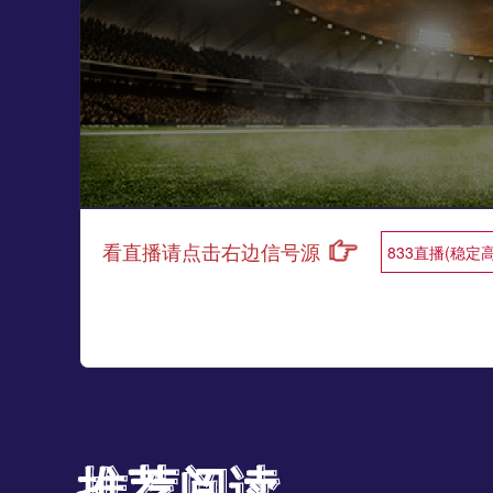
看直播请点击右边信号源
833直播(稳定
推荐阅读
推荐阅读