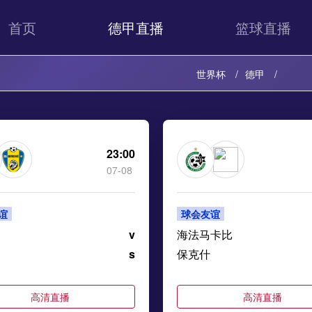
首页
德甲直播
篮球直播
世界杯
德甲
23:00
07-08
谊
球会友谊
v
海法马卡比
s
保克什
高清直播
高清直播