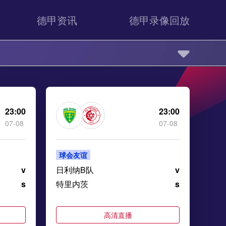
德甲资讯
德甲录像回放
23:00
23:00
07-08
07-08
球会友谊
v
日利纳B队
v
s
特里内茨
s
高清直播