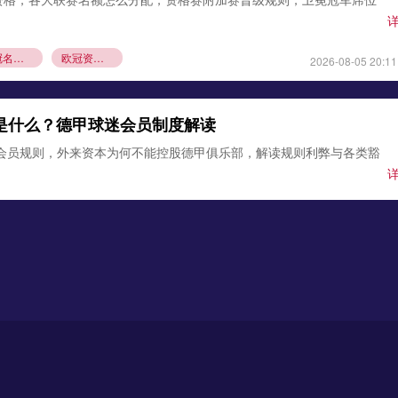
欧冠名额分配
欧冠资格赛规则
2026-08-05 20:11
则是什么？德甲球迷会员制度解读
1会员规则，外来资本为何不能控股德甲俱乐部，解读规则利弊与各类豁
德甲会员制
德甲资本规则
2026-08-04 22:12
莱比锡！霍芬海姆前锋缺席集训，转会谈判进入尾声
霍芬海姆前锋阿斯拉尼没有随队前往训练营，球员接近加盟莱比锡，
条款成为关键。
锡
霍芬海姆
德甲夏窗转会
2026-08-03 21:12