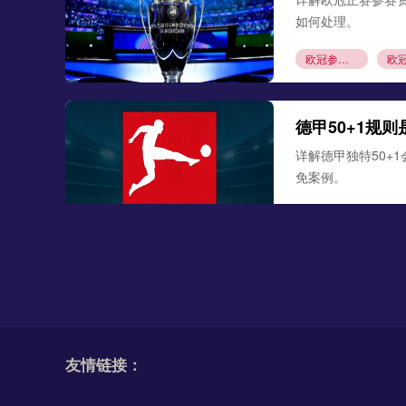
如何处理。
欧冠参赛资格
德甲50+1规
详解德甲独特50+
免案例。
德甲50+1规则
阿斯拉尼接近
《图片报》消息，
3000万欧元解约
友情链接：
阿斯拉尼
莱比