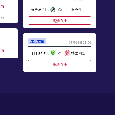
详情
海法马卡比
VS
保克什
:55
高清直播
球会友谊
07月08日 23:00
详情
日利纳B队
VS
特里内茨
:28
高清直播
球会友谊
07月08日 23:00
详情
奥帕瓦
VS
荷路比纳
:06
高清直播