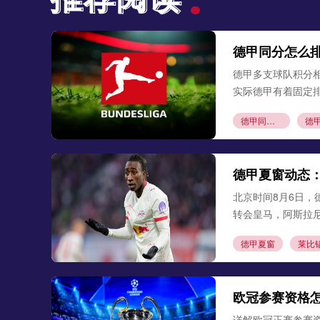
德甲同分怎么
德甲多支球队积分
实际德甲有着固定
德甲同分排名
德甲赛制科普
德甲夏窗动态
北京时间8月6日，
转会皇马，阿斯拉
德甲夏窗
莱比
欧冠参赛资格
详解欧冠正赛参赛