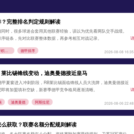
排？完整排名判定规则解读
相同时，很多球迷会套用其他联赛经验，误以为优先看两队交手战绩。
排序链条，先对比联赛整体数据，再参考相互对战记录。
德甲积分榜规则
德甲排序
2026-08-08 16:35
：莱比锡锋线变动，迪奥曼德接近皇马
德甲夏窗进入冲刺阶段，RB莱比锡面临锋线人员大洗牌，迪奥曼德接近
尼即将加盟填补空缺，新赛季德甲竞争格局逐渐清晰。
锡
迪奥曼德
阿斯拉尼
2026-08-06 22:48
怎么获取？联赛名额分配规则解读
资格，各大联赛名额怎么分配，资格赛附加赛晋级规则，卫冕冠军席位