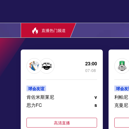
直播热门频道
23:00
07-08
球会友谊
球会友
肯佐米斯莱尼
v
利帕尼
思力FC
s
克曼尼
高清直播