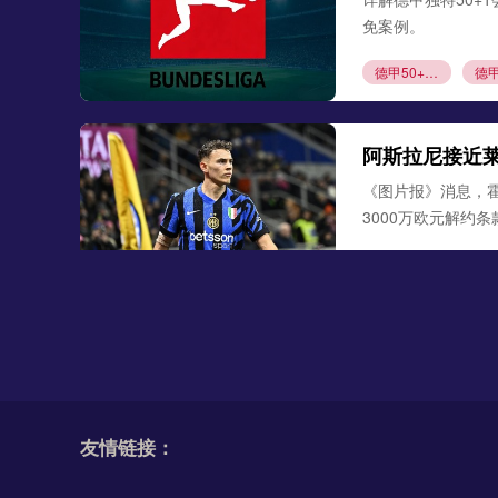
免案例。
德甲50+1规则
阿斯拉尼接近
《图片报》消息，
3000万欧元解约
阿斯拉尼
莱比
勒沃库森300
德天空、罗马诺联合
古铁雷斯。西班牙
友情链接：
米格尔·古铁雷斯
勒
格里马尔多