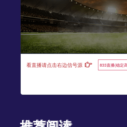
看直播请点击右边信号源
833直播(稳定
推荐阅读
推荐阅读