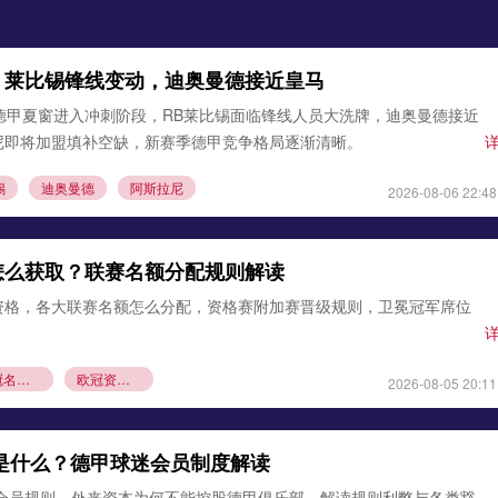
：莱比锡锋线变动，迪奥曼德接近皇马
德甲夏窗进入冲刺阶段，RB莱比锡面临锋线人员大洗牌，迪奥曼德接近
尼即将加盟填补空缺，新赛季德甲竞争格局逐渐清晰。
锡
迪奥曼德
阿斯拉尼
2026-08-06 22:48
怎么获取？联赛名额分配规则解读
资格，各大联赛名额怎么分配，资格赛附加赛晋级规则，卫冕冠军席位
欧冠名额分配
欧冠资格赛规则
2026-08-05 20:11
则是什么？德甲球迷会员制度解读
1会员规则，外来资本为何不能控股德甲俱乐部，解读规则利弊与各类豁