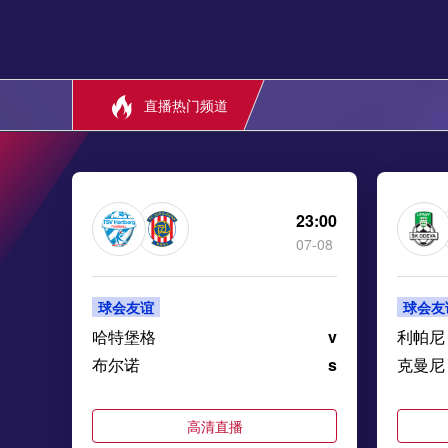
直播热门频道
23:00
07-08
球会友谊
球会友
哈特堡格
v
利帕尼
布尔诺
s
克曼尼
高清直播