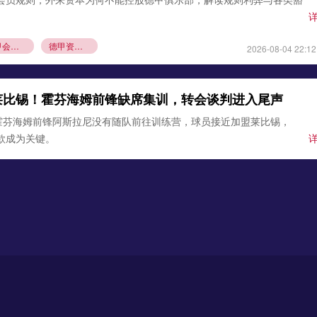
德甲会员制
德甲资本规则
2026-08-04 22:12
莱比锡！霍芬海姆前锋缺席集训，转会谈判进入尾声
霍芬海姆前锋阿斯拉尼没有随队前往训练营，球员接近加盟莱比锡，
条款成为关键。
锡
霍芬海姆
德甲夏窗转会
2026-08-03 21:12
0万欧元签下古铁雷斯，填补格里马尔多空缺
确认，勒沃库森与那不勒斯达成协议，3000万欧元引进左后卫米格尔·
边卫即将体检，顶替离队的格里马尔多，助力药厂双线作
沃库森
那不勒斯
2026-08-02 21:54