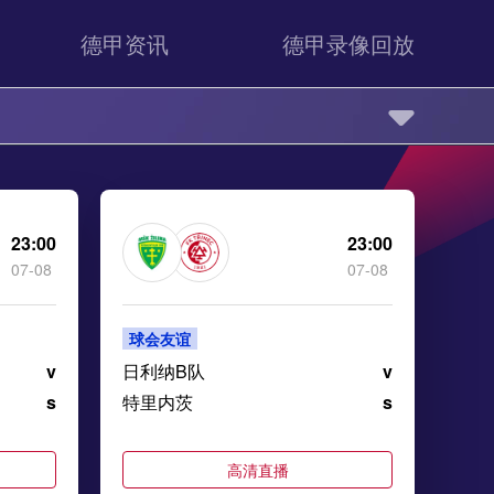
德甲资讯
德甲录像回放
23:00
23:00
07-08
07-08
球会友谊
v
日利纳B队
v
s
特里内茨
s
高清直播