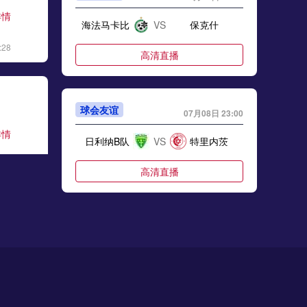
详情
海法马卡比
VS
保克什
:28
高清直播
球会友谊
07月08日 23:00
详情
日利纳B队
VS
特里内茨
:06
高清直播
球会友谊
07月08日 23:00
详情
奥帕瓦
VS
荷路比纳
:17
高清直播