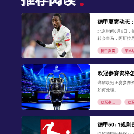
德甲夏窗动态
北京时间8月6日，
转会皇马，阿斯拉
德甲夏窗
莱比
欧冠参赛资格
详解欧冠正赛参赛
如何处理。
欧冠参赛资格
德甲50+1规
详解德甲独特50+