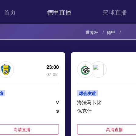
首页
德甲直播
篮球直播
世界杯
德甲
23:00
07-08
谊
球会友谊
v
海法马卡比
s
保克什
高清直播
高清直播