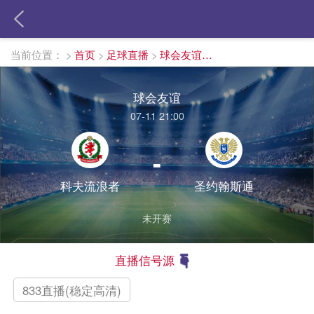
当前位置：
>
首页
>
足球直播
>
球会友谊直播
球会友谊
07-11 21:00
-
科夫流浪者
圣约翰斯通
未开赛
直播信号源
833直播(稳定高清)