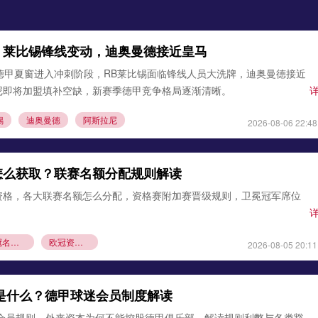
：莱比锡锋线变动，迪奥曼德接近皇马
德甲夏窗进入冲刺阶段，RB莱比锡面临锋线人员大洗牌，迪奥曼德接近
尼即将加盟填补空缺，新赛季德甲竞争格局逐渐清晰。
锡
迪奥曼德
阿斯拉尼
2026-08-06 22:48
怎么获取？联赛名额分配规则解读
资格，各大联赛名额怎么分配，资格赛附加赛晋级规则，卫冕冠军席位
欧冠名额分配
欧冠资格赛规则
2026-08-05 20:11
则是什么？德甲球迷会员制度解读
1会员规则，外来资本为何不能控股德甲俱乐部，解读规则利弊与各类豁