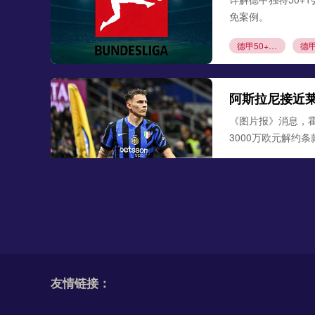
免案例。
德甲50+1规则
阿斯拉尼接近
《图片报》消息，
3000万欧元解约
阿斯拉尼
莱比
勒沃库森300
德天空、罗马诺联合
古铁雷斯。西班牙
友情链接：
米格尔·古铁雷斯
勒
格里马尔多