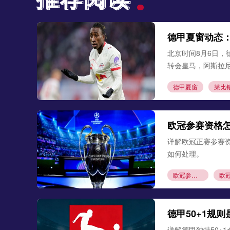
德甲夏窗动态
北京时间8月6日，
转会皇马，阿斯拉
德甲夏窗
莱比
欧冠参赛资格
详解欧冠正赛参赛
如何处理。
欧冠参赛资格
德甲50+1规
详解德甲独特50+