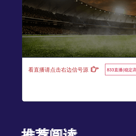
看直播请点击右边信号源
833直播(稳定
推荐阅读
推荐阅读