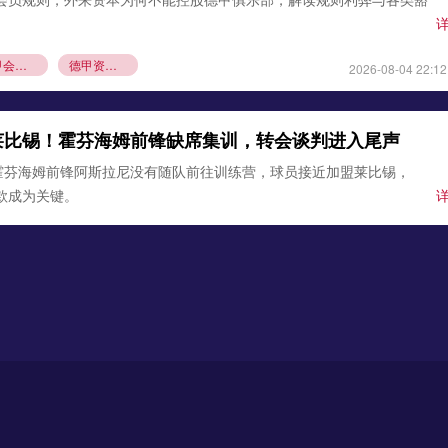
德甲会员制
德甲资本规则
2026-08-04 22:12
莱比锡！霍芬海姆前锋缺席集训，转会谈判进入尾声
霍芬海姆前锋阿斯拉尼没有随队前往训练营，球员接近加盟莱比锡，
条款成为关键。
锡
霍芬海姆
德甲夏窗转会
2026-08-03 21:12
0万欧元签下古铁雷斯，填补格里马尔多空缺
确认，勒沃库森与那不勒斯达成协议，3000万欧元引进左后卫米格尔·
边卫即将体检，顶替离队的格里马尔多，助力药厂双线作
沃库森
那不勒斯
2026-08-02 21:54