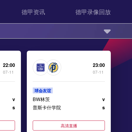
德甲资讯
德甲录像回放
22:00
23:00
07-11
07-11
球会友谊
v
BW林茨
v
s
普斯卡什学院
s
高清直播