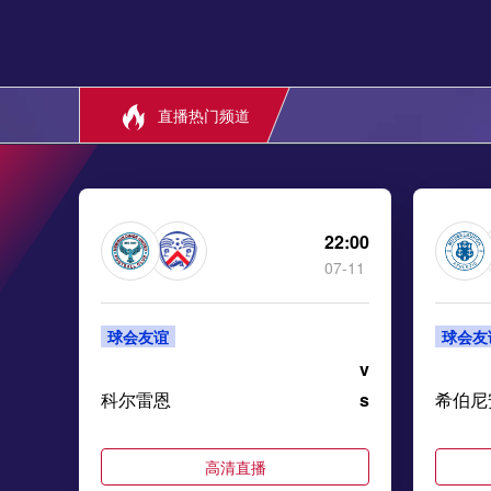
直播热门频道
22:00
07-11
球会友谊
球会友
v
科尔雷恩
s
希伯尼
高清直播