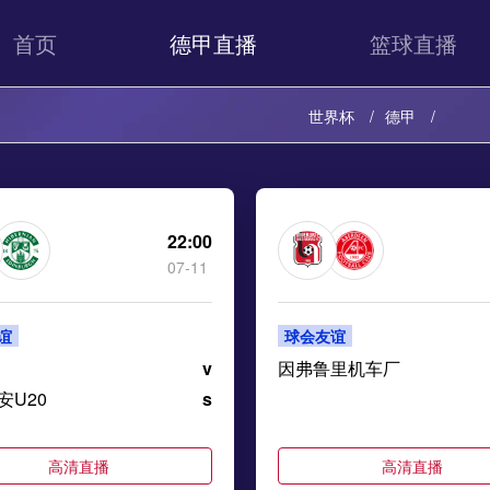
首页
德甲直播
篮球直播
世界杯
德甲
22:00
07-11
谊
球会友谊
v
因弗鲁里机车厂
安U20
s
高清直播
高清直播