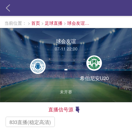
当前位置：
>
首页
>
足球直播
>
球会友谊直播
球会友谊
07-11 22:00
-
希伯尼安U20
未开赛
直播信号源
833直播(稳定高清)