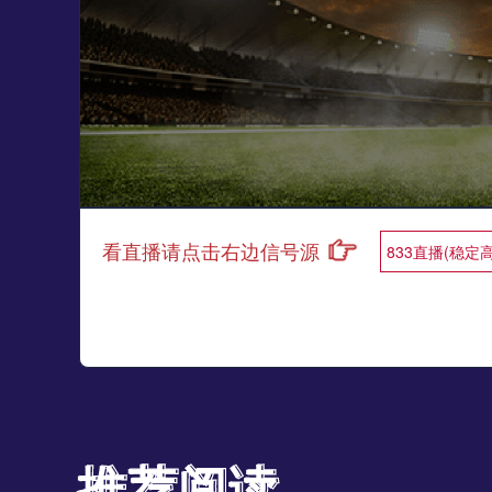
看直播请点击右边信号源
833直播(稳定
推荐阅读
推荐阅读