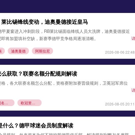
：莱比锡锋线变动，迪奥曼德接近皇马
德甲夏窗进入冲刺阶段，RB莱比锡面临锋线人员大洗牌，迪奥曼德接近
尼即将加盟填补空缺，新赛季德甲竞争格局逐渐清晰。
锡
迪奥曼德
阿斯拉尼
2026-08-06 22:48
怎么获取？联赛名额分配规则解读
资格，各大联赛名额怎么分配，资格赛附加赛晋级规则，卫冕冠军席位
欧冠名额分配
欧冠资格赛规则
2026-08-05 20:11
则是什么？德甲球迷会员制度解读
1会员规则，外来资本为何不能控股德甲俱乐部，解读规则利弊与各类豁