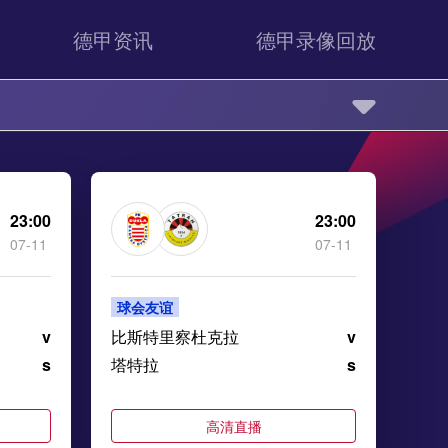
德甲资讯
德甲录像回放
23:00
23:00
07-11
07-11
球会友谊
v
比斯特里察杜克拉
v
s
塔特拉
s
高清直播