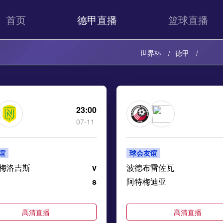
首页
德甲直播
篮球直播
世界杯
德甲
23:00
07-11
谊
球会友谊
梅洛吉斯
v
波德布雷佐瓦
s
阿特梅迪亚
高清直播
高清直播