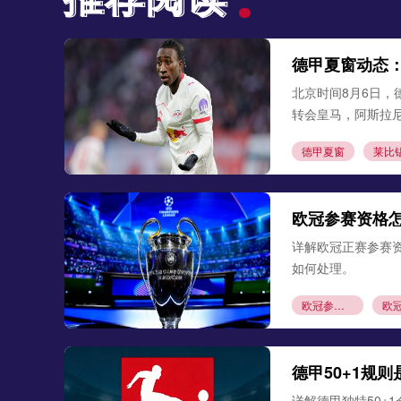
德甲夏窗动态
北京时间8月6日，
转会皇马，阿斯拉
德甲夏窗
莱比
欧冠参赛资格
详解欧冠正赛参赛
如何处理。
欧冠参赛资格
德甲50+1规
详解德甲独特50+