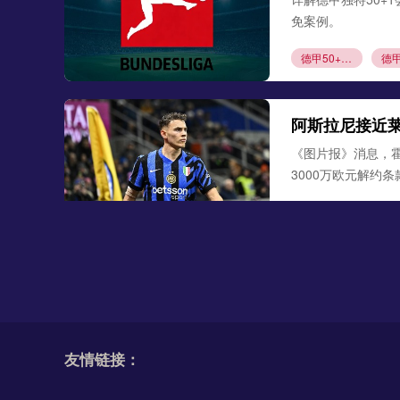
免案例。
德甲50+1规则
阿斯拉尼接近
《图片报》消息，
3000万欧元解约
阿斯拉尼
莱比
勒沃库森300
德天空、罗马诺联合
古铁雷斯。西班牙
友情链接：
米格尔·古铁雷斯
勒
格里马尔多