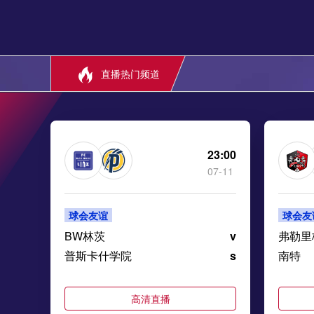
直播热门频道
23:00
07-11
球会友谊
球会友
BW林茨
v
弗勒里
普斯卡什学院
s
南特
高清直播