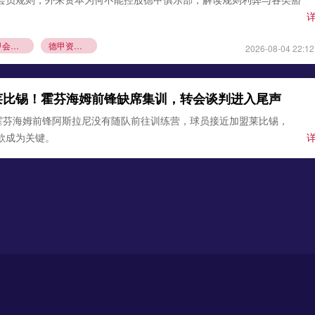
德甲会员制
德甲资本规则
2026-08-04 22:12
莱比锡！霍芬海姆前锋缺席集训，转会谈判进入尾声
霍芬海姆前锋阿斯拉尼没有随队前往训练营，球员接近加盟莱比锡，
条款成为关键。
锡
霍芬海姆
德甲夏窗转会
2026-08-03 21:12
0万欧元签下古铁雷斯，填补格里马尔多空缺
确认，勒沃库森与那不勒斯达成协议，3000万欧元引进左后卫米格尔·
边卫即将体检，顶替离队的格里马尔多，助力药厂双线作
沃库森
那不勒斯
2026-08-02 21:54