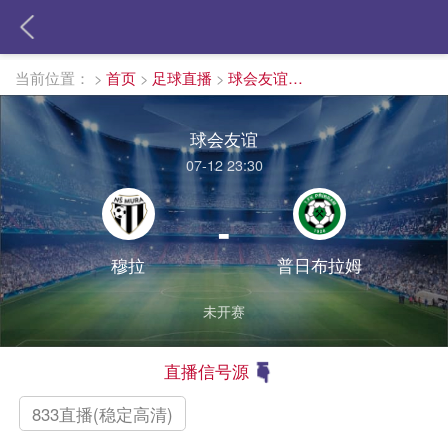
当前位置：
>
首页
>
足球直播
>
球会友谊直播
球会友谊
07-12 23:30
-
穆拉
普日布拉姆
未开赛
直播信号源
833直播(稳定高清)