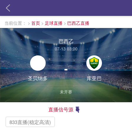
当前位置：
>
首页
>
足球直播
>
巴西乙直播
巴西乙
07-13 03:00
-
圣贝纳多
库亚巴
未开赛
直播信号源
833直播(稳定高清)