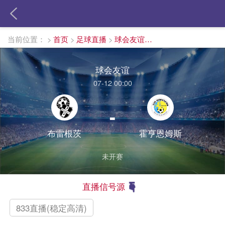
当前位置：
>
首页
>
足球直播
>
球会友谊直播
球会友谊
07-12 00:00
-
布雷根茨
霍亨恩姆斯
未开赛
直播信号源
833直播(稳定高清)