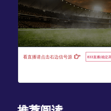
看直播请点击右边信号源
833直播(稳定
推荐阅读
推荐阅读