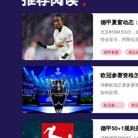
德甲夏窗动态
北京时间8月6日，
转会皇马，阿斯拉
德甲夏窗
莱比
欧冠参赛资格
详解欧冠正赛参赛
如何处理。
欧冠参赛资格
德甲50+1规
详解德甲独特50+