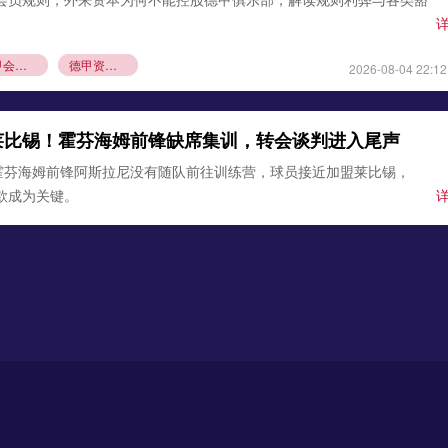
德甲会员制
德甲资本规则
2026-08-04 22:12
莱比锡！霍芬海姆前锋缺席集训，转会谈判进入尾声
霍芬海姆前锋阿斯拉尼没有随队前往训练营，球员接近加盟莱比锡，
条款成为关键。
锡
霍芬海姆
德甲夏窗转会
2026-08-03 21:12
0万欧元签下古铁雷斯，填补格里马尔多空缺
确认，勒沃库森与那不勒斯达成协议，3000万欧元引进左后卫米格尔·
边卫即将体检，顶替离队的格里马尔多，助力药厂双线作
沃库森
那不勒斯
2026-08-02 21:54