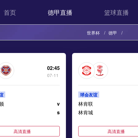
首页
德甲直播
篮球直播
世界杯
德甲
02:45
07-11
谊
球会友谊
顿
v
林肯联
s
林肯城
高清直播
高清直播