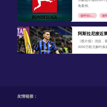
免案例。
德甲50+1规则
阿斯拉尼接近
《图片报》消息，
3000万欧元解约
阿斯拉尼
莱比
勒沃库森300
德天空、罗马诺联合
古铁雷斯。西班牙
友情链接：
米格尔·古铁雷斯
勒
格里马尔多