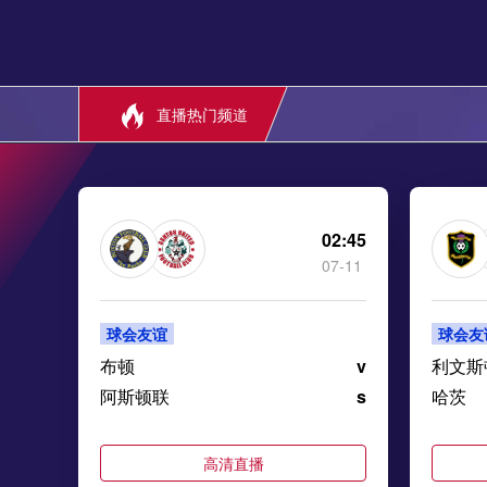
直播热门频道
02:45
07-11
球会友谊
球会友
布顿
v
利文斯
阿斯顿联
s
哈茨
高清直播