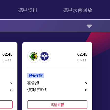
德甲资讯
德甲录像回放
02:45
02:45
07-11
07-11
球会友谊
v
霍舍姆
v
s
伊斯特雷格
s
高清直播