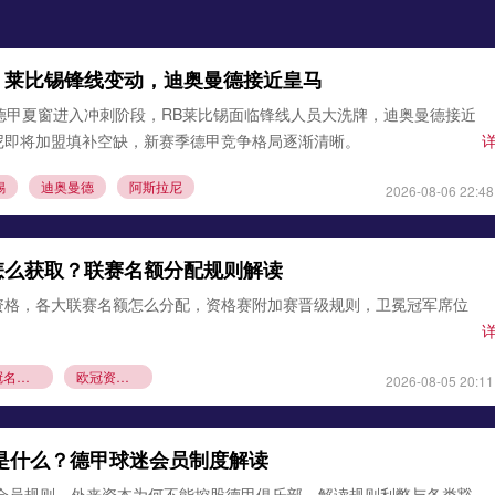
：莱比锡锋线变动，迪奥曼德接近皇马
德甲夏窗进入冲刺阶段，RB莱比锡面临锋线人员大洗牌，迪奥曼德接近
尼即将加盟填补空缺，新赛季德甲竞争格局逐渐清晰。
锡
迪奥曼德
阿斯拉尼
2026-08-06 22:48
怎么获取？联赛名额分配规则解读
资格，各大联赛名额怎么分配，资格赛附加赛晋级规则，卫冕冠军席位
欧冠名额分配
欧冠资格赛规则
2026-08-05 20:11
则是什么？德甲球迷会员制度解读
1会员规则，外来资本为何不能控股德甲俱乐部，解读规则利弊与各类豁