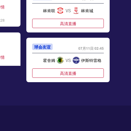
详情
林肯联
VS
林肯城
:28
高清直播
球会友谊
07月11日 02:45
详情
霍舍姆
VS
伊斯特雷格
:06
高清直播
世界杯
07月11日 03:00
详情
西班牙
VS
比利时
:17
高清直播