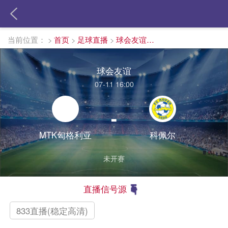
当前位置：
>
首页
>
足球直播
>
球会友谊直播
球会友谊
07-11 16:00
-
MTK匈格利亚
科佩尔
未开赛
直播信号源
833直播(稳定高清)