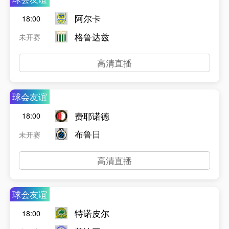
阿尔卡
18:00
格鲁达兹
未开赛
高清直播
球会友谊
费耶诺德
18:00
布鲁日
未开赛
高清直播
球会友谊
特诺皮尔
18:00