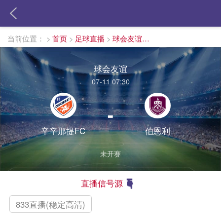
当前位置：
>
首页
>
足球直播
>
球会友谊直播
球会友谊
07-11 07:30
-
辛辛那提FC
伯恩利
未开赛
直播信号源
833直播(稳定高清)