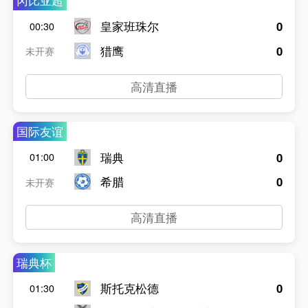
冈比亚超
皇家班珠尔
0
00:30
猎鹰
0
未开赛
高清直播
国际友谊
瑞典
0
01:00
希腊
0
未开赛
高清直播
瑞典杯
斯托克松德
0
01:30