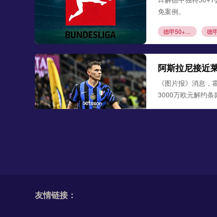
免案例。
德甲50+1规则
阿斯拉尼接近
《图片报》消息，
3000万欧元解约
阿斯拉尼
莱比
勒沃库森300
德天空、罗马诺联合
古铁雷斯。西班牙
友情链接：
米格尔·古铁雷斯
勒
格里马尔多