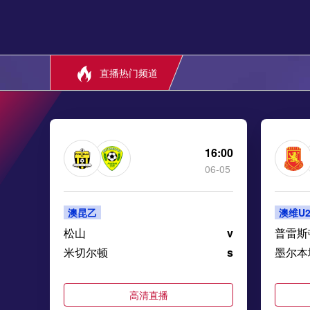
直播热门频道
16:00
06-05
澳昆乙
澳维U2
松山
v
普雷斯
米切尔顿
s
墨尔本
高清直播