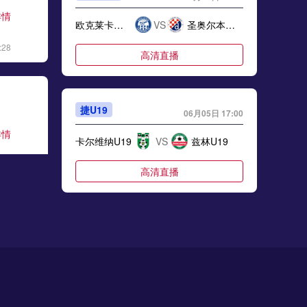
详情
欧克莱卡诺U23
VS
圣奥尔本斯圣特斯U23
:28
高清直播
捷U19
06月05日 17:00
详情
卡尔维纳U19
VS
兹林U19
:06
高清直播
澳维超
06月05日 17:30
详情
格林古利
VS
埃文代尔
:17
高清直播