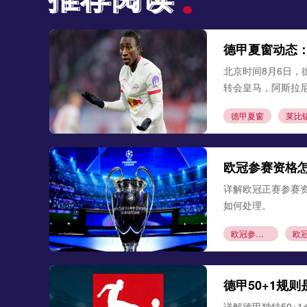
德甲夏窗动态
北京时间8月6日，
转会皇马，阿斯拉
德甲夏窗
莱比
欧冠参赛资格
详解欧冠正赛参赛
如何处理。
欧冠参赛资格
德甲50+1规
详解德甲独特50+