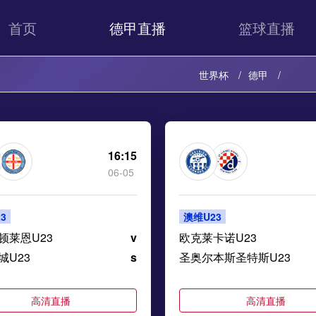
首页
德甲直播
篮球直播
世界杯
德甲
16:15
06-05
3
澳维U23
顿莱恩U23
v
欧克莱卡诺U23
城U23
s
圣奥尔本斯圣特斯U23
高清直播
高清直播