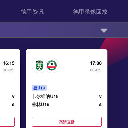
德甲资讯
德甲录像回放
16:15
17:00
06-05
06-05
捷U19
v
卡尔维纳U19
v
s
兹林U19
s
高清直播