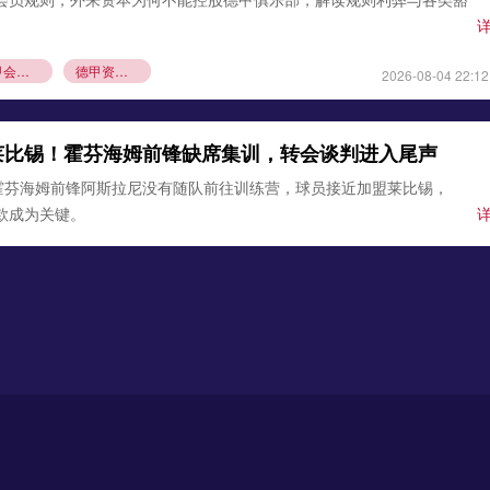
德甲会员制
德甲资本规则
2026-08-04 22:12
莱比锡！霍芬海姆前锋缺席集训，转会谈判进入尾声
霍芬海姆前锋阿斯拉尼没有随队前往训练营，球员接近加盟莱比锡，
条款成为关键。
锡
霍芬海姆
德甲夏窗转会
2026-08-03 21:12
0万欧元签下古铁雷斯，填补格里马尔多空缺
确认，勒沃库森与那不勒斯达成协议，3000万欧元引进左后卫米格尔·
边卫即将体检，顶替离队的格里马尔多，助力药厂双线作
沃库森
那不勒斯
2026-08-02 21:54