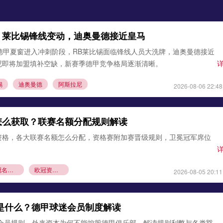
：莱比锡锋线变动，迪奥曼德接近皇马
德甲夏窗进入冲刺阶段，RB莱比锡面临锋线人员大洗牌，迪奥曼德接近
尼即将加盟填补空缺，新赛季德甲竞争格局逐渐清晰。
锡
迪奥曼德
阿斯拉尼
2026-08-06 22:48
怎么获取？联赛名额分配规则解读
资格，各大联赛名额怎么分配，资格赛附加赛晋级规则，卫冕冠军席位
欧冠名额分配
欧冠资格赛规则
2026-08-05 20:11
则是什么？德甲球迷会员制度解读
1会员规则，外来资本为何不能控股德甲俱乐部，解读规则利弊与各类豁