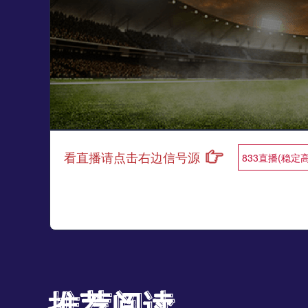
看直播请点击右边信号源
833直播(稳定
推荐阅读
推荐阅读